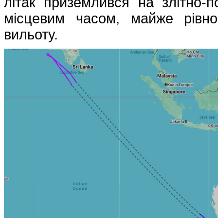
літак приземлився на злітно-п
місцевим часом, майже рівно
вильоту.