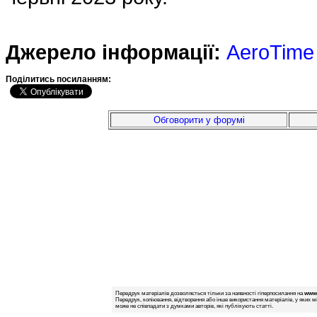
Джерело інформації:
AeroTime
Подiлитись посиланням:
Обговорити у форумі
Передрук матеріалів дозволяється тільки за наявності гіперпосилання на
www.
Передрук, копіювання, відтворення або інше використання матеріалів, у яких м
може не співпадати з думками авторів, які публікують статті.