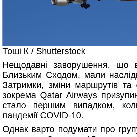
Тоші К / Shutterstock
Нещодавні заворушення, що в
Близьким Сходом, мали наслідк
Затримки, зміни маршрутів та
зокрема Qatar Airways призупин
стало першим випадком, кол
пандемії COVID-10.
Однак варто подумати про групу