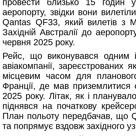
провести близько 15 годин у
аеропорту, звідки вони вилетіл
Qantas QF33, який вилетів з 
Західній Австралії до аеропор
червня 2025 року.
Рейс, що виконувався одним із
авіакомпанії, зареєстрованих я
місцевим часом для планового
Франції, де мав приземлитися 
2025 року. Літак, як і планувал
піднявся на початкову крейсер
План польоту передбачав, що Q
та попрямує вздовж західного уз