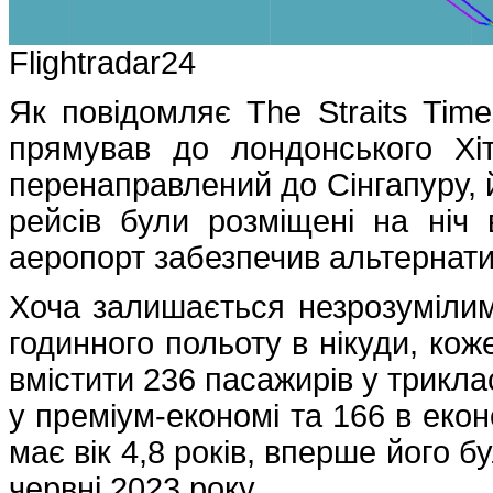
Flightradar24
Як повідомляє The Straits Tim
прямував до лондонського Хі
перенаправлений до Сінгапуру, 
рейсів були розміщені на ніч
аеропорт забезпечив альтернатив
Хоча залишається незрозумілим,
годинного польоту в нікуди, кож
вмістити 236 пасажирів у триклас
у преміум-економі та 166 в екон
має вік 4,8 років, вперше його 
червні 2023 року.