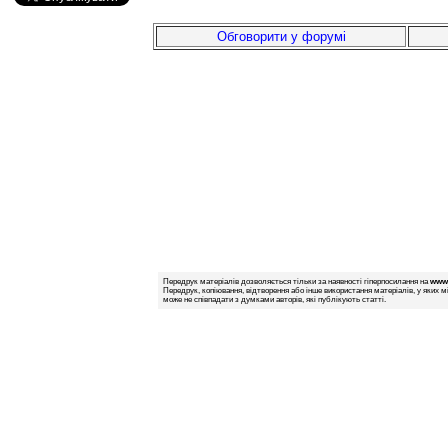
Обговорити у форумі
Передрук матеріалів дозволяється тільки за наявності гіперпосилання на
www.
Передрук, копіювання, відтворення або інше використання матеріалів, у яких м
може не співпадати з думками авторів, які публікують статті.