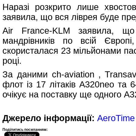
Наразі розкрито лише хвостов
заявила, що вся ліврея буде пре
Air France-KLM заявила, щ
мандрівників по всій Європі
скористалася 23 мільйонами пас
році.
За даними ch-aviation , Transa
флот із 17 літаків A320neo та 6
очікує на поставку ще одного A3
Джерело інформації:
AeroTime
Подiлитись посиланням: