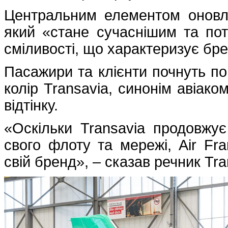
Центральним елементом оновле
який «стане сучаснішим та пот
сміливості, що характеризує бр
Пасажири та клієнти почнуть по
колір Transavia, синонім авіако
відтінку.
«Оскільки Transavia продовжує
свого флоту та мережі, Air Fr
свій бренд», – сказав речник Tra