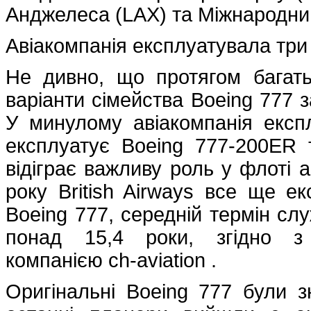
Анджелеса (LAX) та Міжнародний
Авіакомпанія експлуатувала три 
Не дивно, що протягом багатьо
варіанти сімейства Boeing 777 
У минулому авіакомпанія експл
експлуатує Boeing 777-200ER 
відіграє важливу роль у флоті 
року British Airways все ще ек
Boeing 777, середній термін сл
понад 15,4 роки, згідно з
компанією ch-aviation .
Оригінальні Boeing 777 були зн