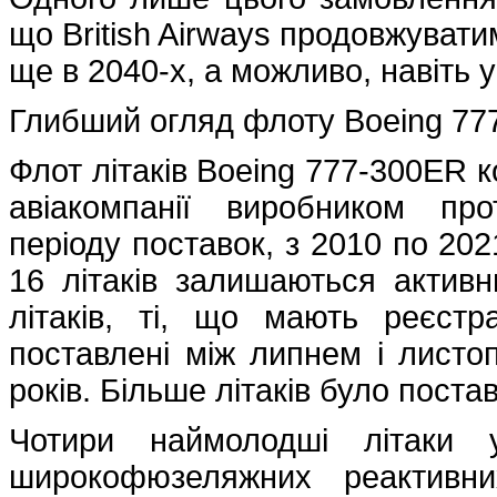
що British Airways продовжувати
ще в 2040-х, а можливо, навіть у
Глибший огляд флоту Boeing 777
Флот літаків Boeing 777-300ER к
авіакомпанії виробником про
періоду поставок, з 2010 по 202
16 літаків залишаються активн
літаків, ті, що мають реєс
поставлені між липнем і листо
років. Більше літаків було поста
Чотири наймолодші літаки
широкофюзеляжних реактивних