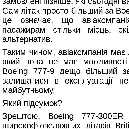
замовлені пізніше, які сьогодні в
Сам літак просто більший за Boe
це означає, що авіакомпан
пасажирам стільки місць, с
альтернатив.
Таким чином, авіакомпанія має л
який вона не має можливості
Boeing 777-9 дещо більший за
залишатися в експлуатації п
майбутньому.
Який підсумок?
Зрештою, Boeing 777-300ER 
широкофюзеляжних літаків Brit