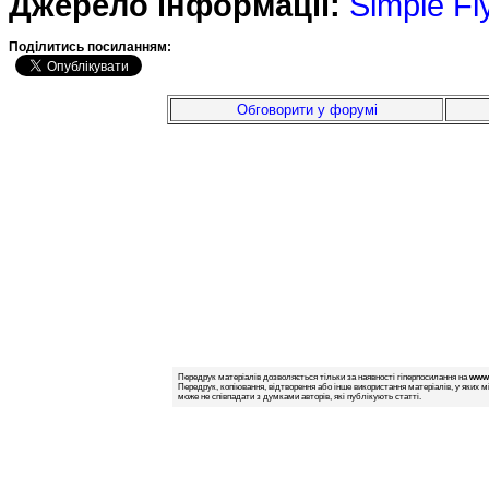
Джерело інформації:
Simple Fl
Подiлитись посиланням:
Обговорити у форумі
Передрук матеріалів дозволяється тільки за наявності гіперпосилання на
www.
Передрук, копіювання, відтворення або інше використання матеріалів, у яких м
може не співпадати з думками авторів, які публікують статті.