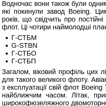
Водночас вони також були одними
які покинули завод Boeing. Ц
років, що свідчить про постійні
флот. Ці чотири наймолодші план
Г-СТБМ
G-STBN
Г-СТБО
Г-СТБП
Загалом, віковий профіль цих лі
для такого великого флоту. Авіа
з експлуатації свій флот Boeing
найближчим часом. Літак, при
широкофюзеляжного двомоторног