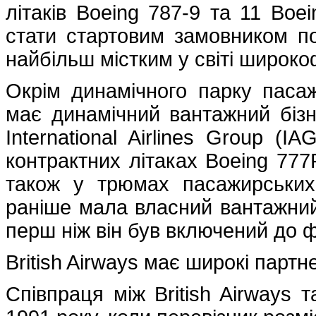
літаків Boeing 787-9 та 11 Boe
стати стартовим замовником по
найбільш містким у світі широ
Окрім динамічного парку пасажи
має динамічний вантажний біз
International Airlines Group (
контрактних літаках Boeing 777
також у трюмах пасажирських л
раніше мала власний вантажний п
перш ніж він був включений до 
British Airways має широкі партн
Співпраця між British Airways 