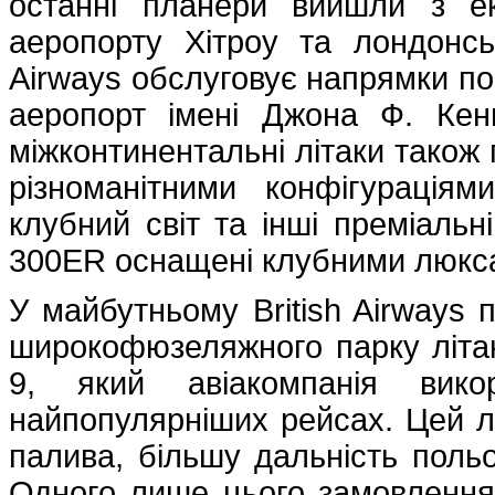
останні планери вийшли з ек
аеропорту Хітроу та лондонсь
Airways обслуговує напрямки по
аеропорт імені Джона Ф. Кен
міжконтинентальні літаки також 
різноманітними конфігурація
клубний світ та інші преміальні
300ER оснащені клубними люкс
У майбутньому British Airways 
широкофюзеляжного парку літа
9, який авіакомпанія вико
найпопулярніших рейсах. Цей л
палива, більшу дальність поль
Одного лише цього замовлення 