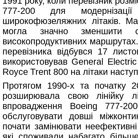
1991 року, коли перевізник розм
777-200 для модернізаці
широкофюзеляжних літаків. Ма
могла значно зменшити с
високопродуктивних маршрутах.
перевізника відбувся 17 листо
використовував General Electri
Royce Trent 800 на літаки наступ
Протягом 1990-х та початку 20
розширювала свою лінійку л
впровадження Boeing 777-200
обслуговувати довші міжконт
почати замінювати неефективні 
які споживали набагато більше