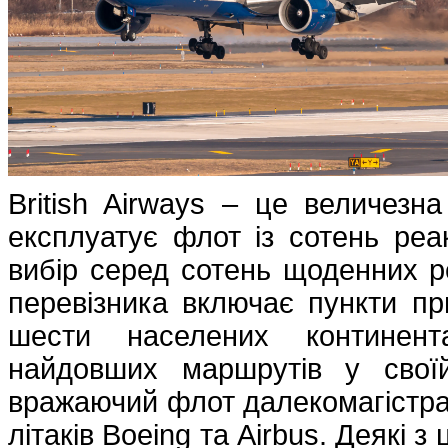
British Airways – це величезна
експлуатує флот із сотень реа
вибір серед сотень щоденних р
перевізника включає пункти пр
шести населених континент
найдовших маршрутів у своїй
вражаючий флот далекомагістр
літаків Boeing та Airbus. Деякі з