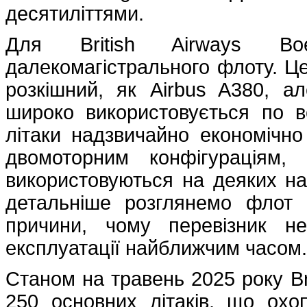
десятиліттями.
Для British Airways B
далекомагістрального флоту. Це
розкішний, як Airbus A380, а
широко використовується по вс
літаки надзвичайно економічно
двомоторним конфігураціям
використовуються на деяких н
детальніше розглянемо флот B
причини, чому перевізник н
експлуатації найближчим часом.К
Станом на травень 2025 року Bri
250 основних літаків, що охо