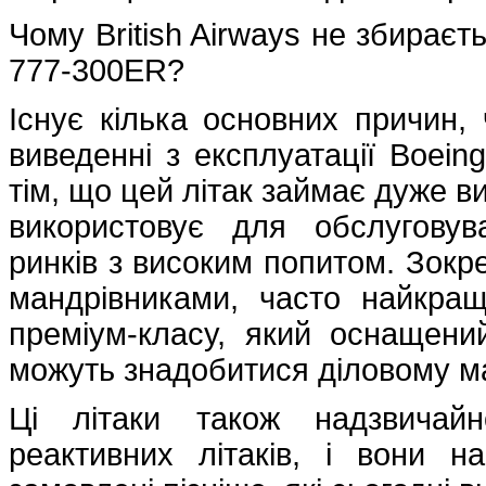
Чому British Airways не збираєт
777-300ER?
Існує кілька основних причин, ч
виведенні з експлуатації Boei
тім, що цей літак займає дуже ви
використовує для обслуговув
ринків з високим попитом. Зокр
мандрівниками, часто найкра
преміум-класу, який оснащени
можуть знадобитися діловому ма
Ці літаки також надзвичай
реактивних літаків, і вони н