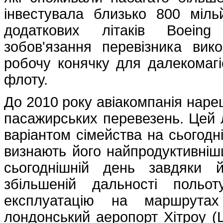
інвестувала близько 800 міль
додаткових літаків Boeing
зобов'язання перевізника ви
робочу конячку для далекомагі
флоту.
До 2010 року авіакомпанія наре
пасажирських перевезень. Цей 
варіантом сімейства на сьогодні
визнають його найпродуктивніш
сьогоднішній день завдяки й
збільшеній дальності польо
експлуатацію на маршрута
лондонський аеропорт Хітроу (