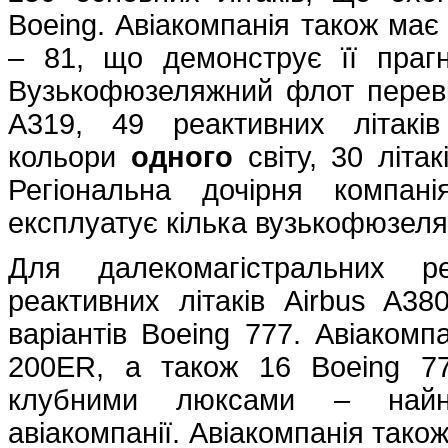
Boeing. Авіакомпанія також має 
– 81, що демонструє її прагн
Вузькофюзеляжний флот перевіз
A319, 49 реактивних літакі
кольори
одного
світу, 30 літа
Регіональна дочірня компанія
експлуатує кілька вузькофюзеляж
Для далекомагістральних ре
реактивних літаків Airbus A38
варіантів Boeing 777. Авіакомп
200ER, а також 16 Boeing 7
клубними люксами – найно
авіакомпанії. Авіакомпанія також