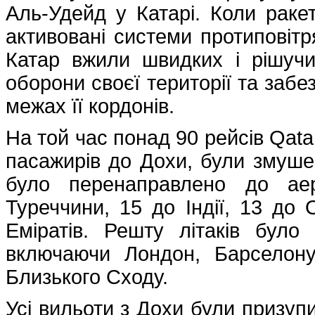
Аль-Удейд у Катарі. Коли раке
активовані системи протиповітр
Катар вжили швидких і рішучи
оборони своєї території та забе
межах її кордонів.
На той час понад 90 рейсів Qata
пасажирів до Дохи, були змушен
було перенаправлено до аер
Туреччини, 15 до Індії, 13 до
Еміратів. Решту літаків було
включаючи Лондон, Барселону
Близького Сходу.
Усі вильоти з Дохи були призуп