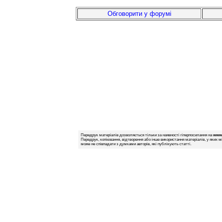
Обговорити у форумі
Передрук матеріалів дозволяється тільки за наявності гіперпосилання на
www.
Передрук, копіювання, відтворення або інше використання матеріалів, у яких м
може не співпадати з думками авторів, які публікують статті.