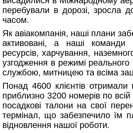
висадилися в Міжнародному аеро
перебували в дорозі, зросла д
часом.
Як авіакомпанія, наші плани заб
активовані, а наші команди
ресурсів, харчування, наземног
узгодження в режимі реального 
службою, митницею та всіма за
Понад 4600 клієнтів отримали 
приблизно 3200 номерів по всій 
посадкові талони на свої пере
термінал, що забезпечило їм п
відновлення нашої роботи.