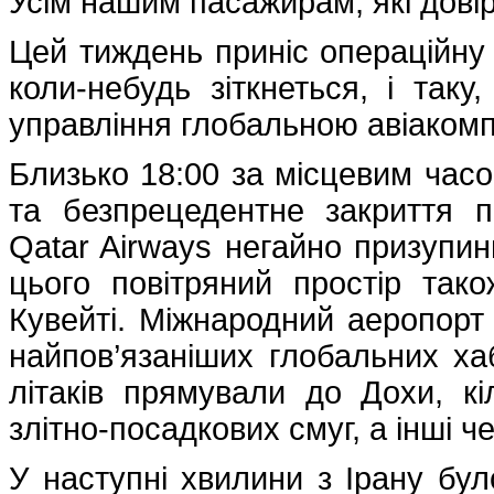
Усім нашим пасажирам, які довір
Цей тиждень приніс операційну 
коли-небудь зіткнеться, і так
управління глобальною авіакомп
Близько 18:00 за місцевим часо
та безпрецедентне закриття п
Qatar Airways негайно призупини
цього повітряний простір так
Кувейті. Міжнародний аеропорт
найпов’язаніших глобальних хаб
літаків прямували до Дохи, к
злітно-посадкових смуг, а інші ч
У наступні хвилини з Ірану бул