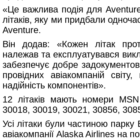
«Це важлива подія для Aventure
літаків, яку ми придбали одноча
Aventure.
Він додав: «Кожен літак про
належав та експлуатувався виклю
забезпечує добре задокументова
провідних авіакомпаній світу
надійність компонентів».
12 літаків мають номери MSN 
30018, 30019, 30021, 30856, 308
Усі літаки були частиною парку 
авіакомпанії Alaska Airlines на п