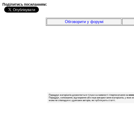
Подiлитись посиланням:
Обговорити у форумі
Передрук матеріалів дозволяється тільки за наявності гіперпосилання на
www.
Передрук, копіювання, відтворення або інше використання матеріалів, у яких м
може не співпадати з думками авторів, які публікують статті.