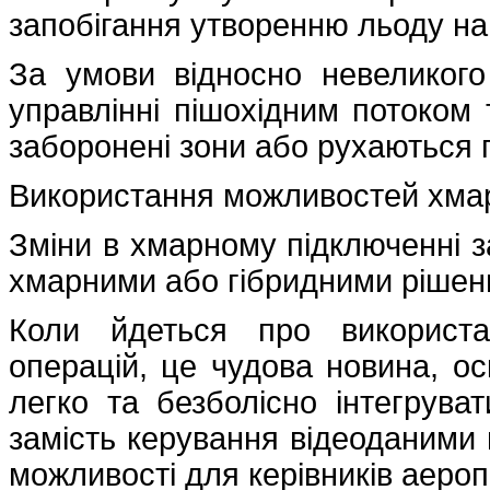
запобігання утворенню льоду на 
За умови відносно невеликог
управлінні пішохідним потоком 
заборонені зони або рухаються п
Використання можливостей хма
Зміни в хмарному підключенні з
хмарними або гібридними рішен
Коли йдеться про використа
операцій, це чудова новина, о
легко та безболісно інтегрува
замість керування відеоданими в
можливості для керівників аероп