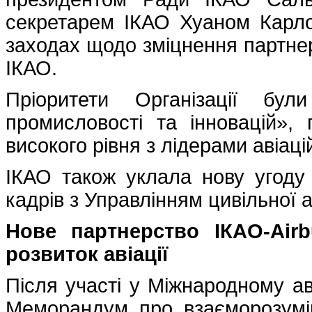
секретарем ІКАО Хуаном Карл
заходах щодо зміцнення партнер
ІКАО.
Пріоритети Організації бул
промисловості та інновацій», 
високого рівня з лідерами авіаці
ІКАО також уклала нову угоду 
кадрів з Управлінням цивільної а
Нове партнерство ІКАО-Airb
розвиток авіації
Після участі у Міжнародному ав
Меморандум про взаєморозумін