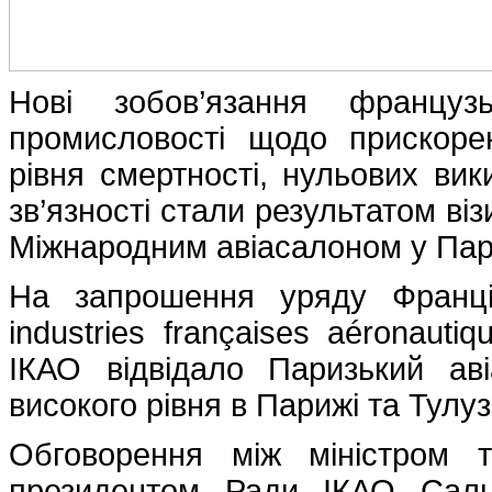
​Нові зобов’язання францу
промисловості щодо прискоре
рівня смертності, нульових вик
зв’язності стали результатом віз
Міжнародним авіасалоном у Пари
На запрошення уряду Франці
industries françaises aéronauti
ІКАО відвідало Паризький ав
високого рівня в Парижі та Тулузі
Обговорення між міністром т
президентом Ради ІКАО Саль