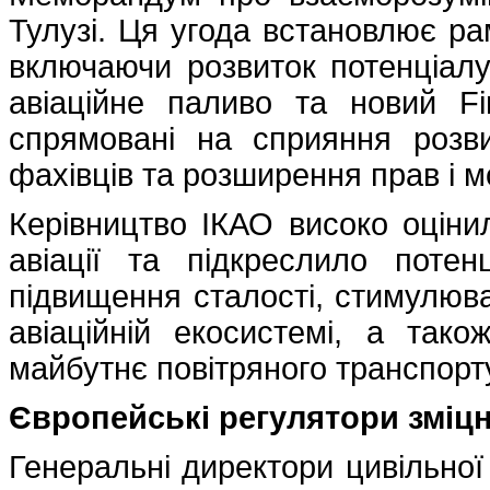
Тулузі. Ця угода встановлює ра
включаючи розвиток потенціалу,
авіаційне паливо та новий Fi
спрямовані на сприяння розви
фахівців та розширення прав і мо
Керівництво ІКАО високо оцінил
авіації та підкреслило поте
підвищення сталості, стимулюван
авіаційній екосистемі, а так
майбутнє повітряного транспорт
Європейські регулятори зміц
Генеральні директори цивільної