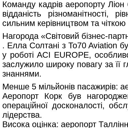
Команду кадрів аеропорту Ліон б
відданість різноманітності, рі
сильним керівництвом та чіткою
Нагорода «Світовий бізнес-партн
. Елла Солтані з To70 Aviation 
у роботі ACI EUROPE, особливо в
заслужило широку повагу за її г
знаннями.
Менше 5 мільйонів пасажирів: а
Аеропорт Корк був нагородж
операційної досконалості, обсл
лідерства.
Висока оцінка: аеропорт Таллін