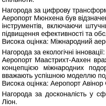
Нагорода за цифрову трансфор
Аеропорт Мюнхена був відзначе
інструментів, включаючи штучни
підвищення ефективності та обс
Висока оцінка: Міжнародний ае
Нагорода за екологічні інноваці
Аеропорт Маастрихт-Аахен враже
концепцією міжнародних подо
вважають успішною моделлю под
Висока оцінка: Аеропорт Авінор
Нагорода за досконалість у сф
Ліон.