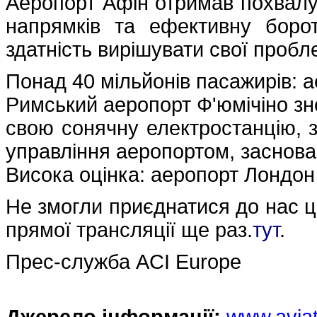
Аеропорт Афін отримав похвалу 
напрямків та ефективну борот
здатність вирішувати свої пробл
Понад 40 мільйонів пасажирів: 
Римський аеропорт Ф'юмічіно зн
свою сонячну електростанцію, з
управління аеропортом, заснова
Висока оцінка: аеропорт Лондон 
Не змогли приєднатися до нас ц
прямої трансляції ще раз.
тут
.
Прес-служба ACI Europe
Джерело інформації:
www.avia