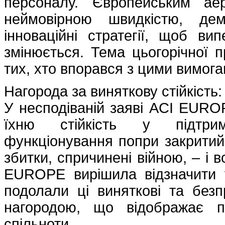
персоналу. Європейським ае
неймовірною швидкістю, дем
інноваційні стратегії, щоб в
змінюється. Тема цьогорічної п
тих, хто впорався з цими вимога
Нагорода за виняткову стійкість:
У несподіваній заяві ACI EUROP
їхню стійкість у підтримц
функціонування попри закритий 
збитки, спричинені війною, – і 
EUROPE вирішила відзначити у
подолали ці виняткові та безп
нагородою, що відображає пі
спільноти.