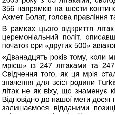
2003 року з 65 літаками, сьог
356 напрямків на шести контине
Ахмет Болат, голова правління та
В рамках цього відкриття літа
церемоніальний політ, описав
початок ери «других 500» авіако
«Дванадцять років тому, коли 
мрієш» із 247 літаками та 247
Свідчення того, як ця мрія ста
значення для всієї родини Turki
літак не як віху, що знаменує к
Відповідно до нашої мети досягт
залишаємося відданими позиці