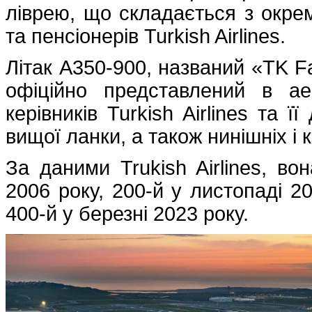
ліврею, що складається з окрем
та пенсіонерів Turkish Airlines.
Літак A350-900, названий «TK Fam
офіційно представлений в а
керівників Turkish Airlines та ї
вищої ланки, а також нинішніх і 
За даними Trukish Airlines, во
2006 року, 200-й у листопаді 2
400-й у березні 2023 року.