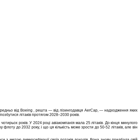
ередньо від Boeing , решта — від лізингодавця AerCap, — надходження яких
 позбутися літаків протягом 2028–2030 років.
 чотирьох років. У 2024 році авіакомпанія мала 25 літаків. До кінця минулого
 флоту до 2032 року, і що ця кількість може зрости до 50-52 літаків, але він
си з метою диверсифікації своїх потоків доходів. Вона знову придбала свій