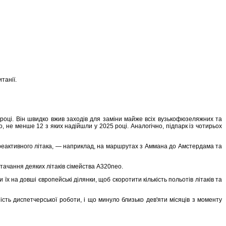
танії.
 році. Він швидко вжив заходів для заміни майже всіх вузькофюзеляжних та
 не менше 12 з яких надійшли у 2025 році. Аналогічно, підпарк із чотирьох
 реактивного літака, — наприклад, на маршрутах з Аммана до Амстердама та
тачання деяких літаків сімейства A320neo.
х на довші європейські ділянки, щоб скоротити кількість польотів літаків та
ість диспетчерської роботи, і що минуло близько дев'яти місяців з моменту