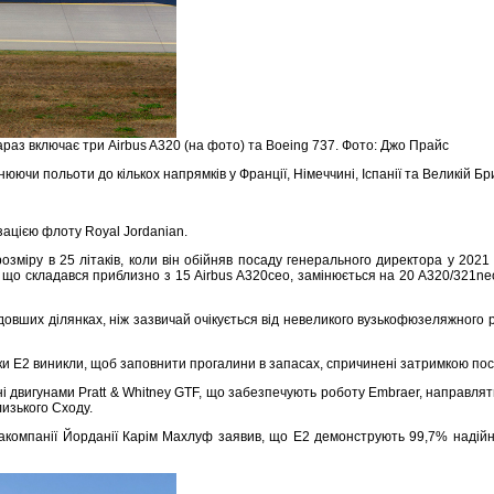
араз включає три Airbus A320 (на фото) та Boeing 737. Фото: Джо Прайс
нюючи польоти до кількох напрямків у Франції, Німеччині, Іспанії та Великій Бри
ацією флоту Royal Jordanian.
зміру в 25 літаків, коли він обійняв посаду генерального директора у 2021
о складався приблизно з 15 Airbus A320ceo, замінюється на 20 A320/321neo,
довших ділянках, ніж зазвичай очікується від невеликого вузькофюзеляжного
аки E2 виникли, щоб заповнити прогалини в запасах, спричинені затримкою пос
 двигунами Pratt & Whitney GTF, що забезпечують роботу Embraer, направляти ї
лизького Сходу.
віакомпанії Йорданії Карім Махлуф заявив, що E2 демонструють 99,7% надійн