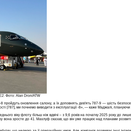
E2. Фото: Alan Dron/ATW
-8 пройдуть оновлення салону, а їх доповнять дев'ять 787-9 — шість безпос
ості [787], ми почнемо виводити з експлуатації -8», — каже Маджалі, плануючи
днього віку флоту більш ніж вдвічі – з 9,6 років на початку 2025 року до лише
року вона зросте до 41. Махлуф сказав, що він уже працює над планами розвитку
бутку, що нелегко за її операційних умов. Але компанія розвиває інші інтере