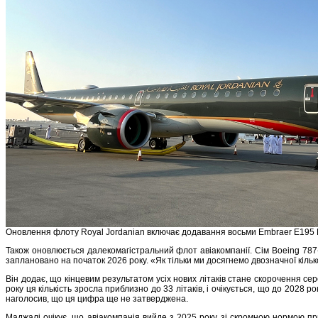
Оновлення флоту Royal Jordanian включає додавання восьми Embraer E195 
Також оновлюється далекомагістральний флот авіакомпанії. Сім Boeing 787
заплановано на початок 2026 року. «Як тільки ми досягнемо двозначної кільк
Він додає, що кінцевим результатом усіх нових літаків стане скорочення сере
року ця кількість зросла приблизно до 33 літаків, і очікується, що до 2028 
наголосив, що ця цифра ще не затверджена.
Маджалі очікує, що авіакомпанія вийде з 2025 року зі скромною нормою при