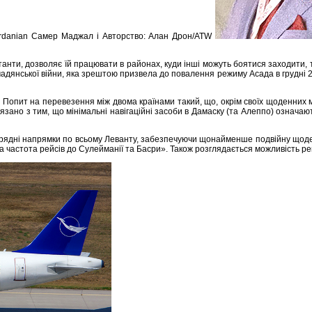
ordanian Самер Маджал i Авторство: Алан Дрон/ATW
льтанти, дозволяє їй працювати в районах, куди інші можуть боятися заходити, т
ромадянської війни, яка зрештою призвела до повалення режиму Асада в грудні 2
. Попит на перевезення між двома країнами такий, що, окрім своїх щоденних 
зано з тим, що мінімальні навігаційні засоби в Дамаску (та Алеппо) означаю
горядні напрямки по всьому Леванту, забезпечуючи щонайменше подвійну щоденн
ока частота рейсів до Сулейманії та Басри». Також розглядається можливість 