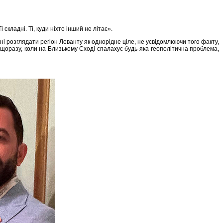
кладні. Ті, куди ніхто інший не літає».
і розглядати регіон Леванту як однорідне ціле, не усвідомлюючи того факту,
 щоразу, коли на Близькому Сході спалахує будь-яка геополітична проблема,