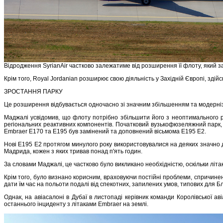
Відродження SyrianAir частково залежатиме від розширення її флоту, який з
Крім того, Royal Jordanian розширює свою діяльність у Західній Європі, здійс
ЗРОСТАННЯ ПАРКУ
Це розширення відбувається одночасно зі значним збільшенням та модерніз
Маджалі усвідомив, що флоту потрібно збільшити його з неоптимального ро
регіональних реактивних компонентів. Початковий вузькофюзеляжний парк, щ
Embraer E170 та E195 був замінений та доповнений вісьмома E195 E2.
Нові E195 E2 протягом минулого року використовувалися на деяких значно 
Мадрида, кожен з яких тривав понад п'ять годин.
За словами Маджалі, це частково було викликано необхідністю, оскільки літ
Крім того, було визнано корисним, враховуючи постійні проблеми, спричинені
дати їм час на польоти подалі від спекотних, запилених умов, типових для Б
Однак, на авіасалоні в Дубаї в листопаді керівник команди Королівської а
останнього інциденту з літаками Embraer на землі.