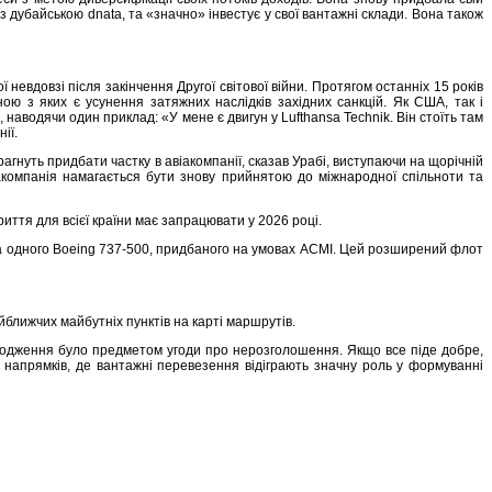
з дубайською dnata, та «значно» інвестує у свої вантажні склади. Вона також
ї невдовзі після закінчення Другої світової війни. Протягом останніх 15 років
ю з яких є усунення затяжних наслідків західних санкцій. Як США, так і
аводячи один приклад: «У мене є двигун у Lufthansa Technik. Він стоїть там
ії.
гнуть придбати частку в авіакомпанії, сказав Урабі, виступаючи на щорічній
віакомпанія намагається бути знову прийнятою до міжнародної спільноти та
иття для всієї країни має запрацювати у 2026 році.
o та одного Boeing 737-500, придбаного на умовах ACMI. Цей розширений флот
йближчих майбутніх пунктів на карті маршрутів.
оходження було предметом угоди про нерозголошення. Якщо все піде добре,
 напрямків, де вантажні перевезення відіграють значну роль у формуванні