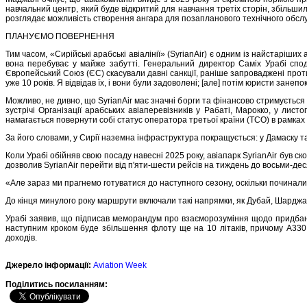
навчальний центр, який буде відкритий для навчання третіх сторін, збільшил
розглядає можливість створення ангара для позапланового технічного обсл
ПЛАНУЄМО ПОВЕРНЕННЯ
Тим часом, «Сирійські арабські авіалінії» (SyrianAir) є одним із найстаріших
вона перебуває у майже забутті. Генеральний директор Саміх Урабі спод
Європейський Союз (ЄС) скасували давні санкції, раніше запроваджені проти
уже 10 років. Я відвідав їх, і вони були задоволені; [але] потім юристи зане
Можливо, не дивно, що SyrianAir має значні борги та фінансово стримується
зустрічі Організації арабських авіаперевізників у Рабаті, Марокко, у ли
намагається повернути собі статус оператора третьої країни (TCO) в рамках
За його словами, у Сирії наземна інфраструктура покращується: у Дамаску т
Коли Урабі обійняв свою посаду навесні 2025 року, авіапарк SyrianAir був 
дозволив SyrianAir перейти від п'яти-шести рейсів на тиждень до восьми-дес
«Але зараз ми прагнемо готуватися до наступного сезону, оскільки починали 
До кінця минулого року маршрути включали такі напрямки, як Дубай, Шарджа, 
Урабі заявив, що підписав меморандум про взаєморозуміння щодо придбанн
наступним кроком буде збільшення флоту ще на 10 літаків, причому A330,
доходів.
Джерело інформації:
Aviation Week
Подiлитись посиланням: