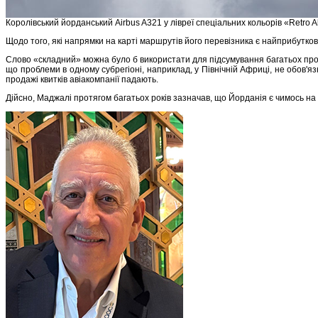
Королівський йорданський Airbus A321 у лівреї спеціальних кольорів «Retro 
Щодо того, які напрямки на карті маршрутів його перевізника є найприбуткові
Слово «складний» можна було б використати для підсумування багатьох пробл
що проблеми в одному субрегіоні, наприклад, у Північній Африці, не обов'
продажі квитків авіакомпанії падають.
Дійсно, Маджалі протягом багатьох років зазначав, що Йорданія є чимось на 