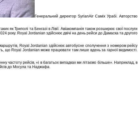
Генеральний директор SyrianAir Саміх Урабі. Авторство
аких як Триполі та Бенгазі в Лівії. Авіакомпанія також розширює свої послуги
024 року. Royal Jordanian здійснює двічі на день рейси до Дамаска та другого
маршрутів, Royal Jordanian здійснює автобусне сполучення з номером рейсу
ть, що Royal Jordanian може працювати там лише вдень за гарної видимості.
у частоту рейсів, «і в багатьох випадках ми літаємо більше». Наприклад, в
рейсів до Мосула та Наджафа.