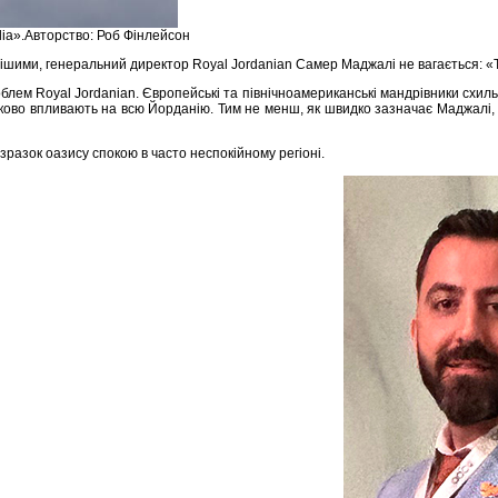
Alia».Авторство: Роб Фінлейсон
шими, генеральний директор Royal Jordanian Самер Маджалі не вагається: «Ті с
ем Royal Jordanian. Європейські та північноамериканські мандрівники схильн
язково впливають на всю Йорданію. Тим не менш, як швидко зазначає Маджалі,
зразок оазису спокою в часто неспокійному регіоні.