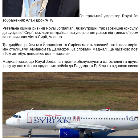
Генеральний директор Royal J
зображення: Алан Дрон/ATW
Ретельна оцінка ризиків Royal Jordanian, як внутрішні, так і зовнішні консу
до сусідньої Сирії, оскільки ця країна поступово оговтується від тривалої г
за величиною міста Сирії, Алеппо.
Традиційно, рейси між Йорданією та Сирією мають значний потік пасажирів
між столицями Амманом та Дамаском. За словами Маджалі, це частково пов'я
«Тож автобус доповнює це», – каже він.
Маджалі каже, що Royal Jordanian прагне обслуговувати всі основні та дру
Іраку «у нас є кілька щоденних рейсів до Багдада та Ербіля та відносно вис