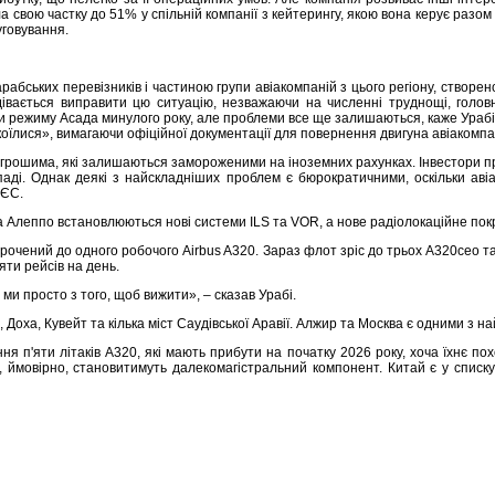
а свою частку до 51% у спільній компанії з кейтерингу, якою вона керує разом 
уговування.
 арабських перевізників і частиною групи авіакомпаній з цього регіону, створено
івається виправити цю ситуацію, незважаючи на численні труднощі, головно
 режиму Асада минулого року, але проблеми все ще залишаються, каже Урабі, н
покоїлися», вимагаючи офіційної документації для повернення двигуна авіакомпан
 грошима, які залишаються замороженими на іноземних рахунках. Інвестори пра
стопаді. Однак деякі з найскладніших проблем є бюрократичними, оскільки а
 ЄС.
а Алеппо встановлюються нові системи ILS та VOR, а нове радіолокаційне покр
скорочений до одного робочого Airbus A320. Зараз флот зріс до трьох A320ce
яти рейсів на день.
ми просто з того, щоб вижити», – сказав Урабі.
Доха, Кувейт та кілька міст Саудівської Аравії. Алжир та Москва є одними з на
я п'яти літаків A320, які мають прибути на початку 2026 року, хоча їхнє п
 ймовірно, становитимуть далекомагістральний компонент. Китай є у списку