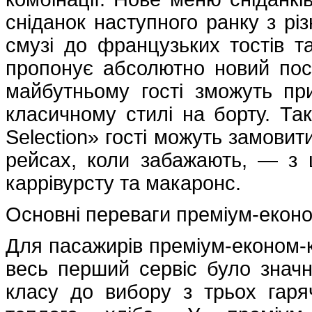
сніданок наступного ранку з рі
смузі до французьких тостів та
пропонує абсолютно новий пос
майбутньому гості зможуть пр
класичному стилі на борту. Та
Selection» гості можуть замовит
рейсах, коли забажають, — з ш
каррівурсту та макаронс.
Основні переваги преміум-екон
Для пасажирів преміум-економ-
весь перший сервіс було значно
класу до вибору з трьох гаря