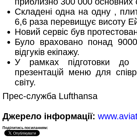
приблизно 300 000 основних с
Складені одна на одну , пли
6,6 раза перевищує висоту Ей
Новий сервіс був протестова
Було враховано понад 9000 
відгуків екіпажу.
У рамках підготовки до
презентацій меню для співр
світу.
Прес-служба Lufthansa
Джерело інформації:
www.avia
Подiлитись посиланням: