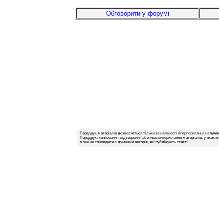
Обговорити у форумі
Передрук матеріалів дозволяється тільки за наявності гіперпосилання на
www.
Передрук, копіювання, відтворення або інше використання матеріалів, у яких м
може не співпадати з думками авторів, які публікують статті.