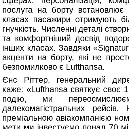
сферах: персоналізація, ком
послуга на борту встановлює н
класах пасажири отримують б
гнучкість. Численні деталі ств
та комфортніший досвід подоро
інших класах. Завдяки «Signat
акценти на борту, які не прос
безпомилково є Lufthansa.
Єнс Ріттер, генеральний дирек
каже: «Lufthansa святкує своє 
подію, ми переосмисл
далекомагістральних рейсів
преміальною авіакомпанією номе
мети ми інвестуємо понад 70 мі