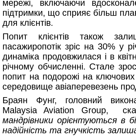
мережі, включаючи вдосконал
підтримки, що сприяє більш пла
для клієнтів.
Попит клієнтів також зали
пасажиропотік зріс на 30% у р
динаміка продовжилася і в квітн
річному обчисленні. Стале зро
попит на подорожі на ключових 
середовище авіаперевезень про
Браян Фунг, головний викона
Malaysia Aviation Group, с
мандрівники орієнтуються в б
надійність та гнучкість залиш