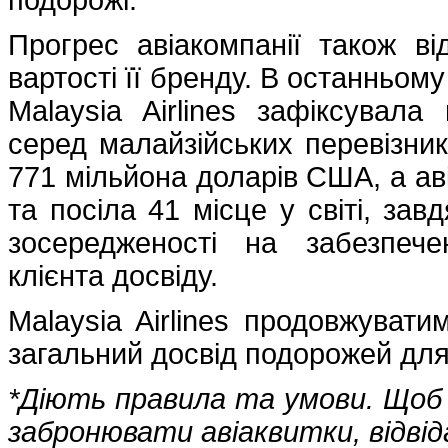
Прогрес авіакомпанії також ві
вартості її бренду. В останньому 
Malaysia Airlines зафіксувал
серед малайзійських перевізник
771 мільйона доларів США, а аві
та посіла 41 місце у світі, зав
зосередженості на забезпече
клієнта досвіду.
Malaysia Airlines продовжуват
загальний досвід подорожей для к
*Діють правила та умови. Що
забронювати авіаквитки, відв