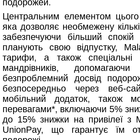
подорожей.
Центральним елементом цього є
яка дозволяє необмежену кількіс
забезпечуючи більший спокій 
планують свою відпустку, Mala
тарифи, а також спеціальні
мандрівників, допомагаю
безпроблемний досвід подорож
безпосередньо через веб-сай
мобільний додаток, також м
перевагами*, включаючи 5% знижк
до 15% знижки на привілеї з M
UnionPay, що гарантує їм от
подорожі.