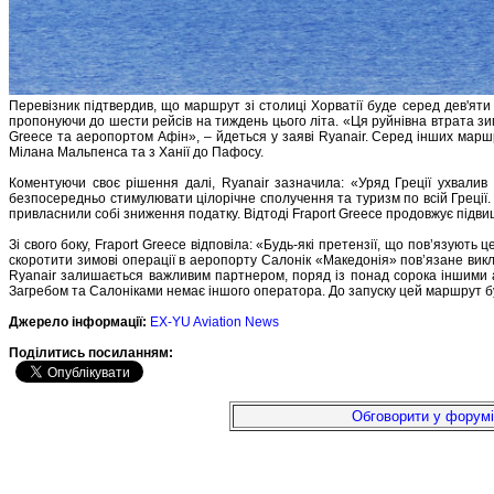
Перевізник підтвердив, що маршрут зі столиці Хорватії буде серед дев'яти 
пропонуючи до шести рейсів на тиждень цього літа. «Ця руйнівна втрата з
Greece та аеропортом Афін», – йдеться у заяві Ryanair. Серед інших маршру
Мілана Мальпенса та з Ханії до Пафосу.
Коментуючи своє рішення далі, Ryanair зазначила: «Уряд Греції ухвали
безпосередньо стимулювати цілорічне сполучення та туризм по всій Греції.
привласнили собі зниження податку. Відтоді Fraport Greece продовжує підви
Зі свого боку, Fraport Greece відповіла: «Будь-які претензії, що пов’язу
скоротити зимові операції в аеропорту Салонік «Македонія» пов’язане викл
Ryanair залишається важливим партнером, поряд із понад сорока іншими а
Загребом та Салоніками немає іншого оператора. До запуску цей маршрут б
Джерело інформації:
EX-YU Aviation News
Подiлитись посиланням:
Обговорити у форумі