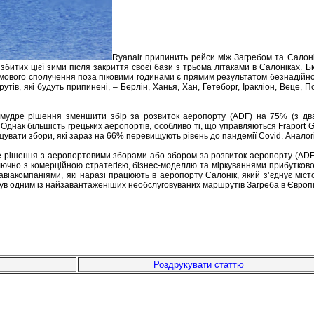
Ryanair припинить рейси між Загребом та Салонік
збитих цієї зими після закриття своєї бази з трьома літаками в Салоніках. 
имового сполучення поза піковими годинами є прямим результатом безнадійн
тів, які будуть припинені, – Берлін, Ханья, Хан, Гетеборг, Іракліон, Веце, 
в мудре рішення зменшити збір за розвиток аеропорту (ADF) на 75% (з д
 Однак більшість грецьких аеропортів, особливо ті, що управляються Fraport 
щувати збори, які зараз на 66% перевищують рівень до пандемії Covid. Аналог
ють це рішення з аеропортовими зборами або збором за розвиток аеропорту (
ючно з комерційною стратегією, бізнес-моделлю та міркуваннями прибутковос
віакомпаніями, які наразі працюють в аеропорту Салонік, який з’єднує міст
ув одним із найзавантаженіших необслуговуваних маршрутів Загреба в Європі
Роздрукувати статтю