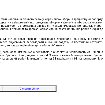
ами наприкінці літнього сезону через високі збори в грецькому аеропорту.
Бюджетна авіакомпанія підтримувала цілорічну діяльність між двома містами,
о неконкурентоспроможних цін, що стягуються німецькою монополією Fraport
Познань, Стокгольм та Тревізо. Авіакомпанія також припиняє рейси з Афін до
ванадцяти до трьох євро на пасажира) з листопада 2024 року, що мало б
Greece, відмовилися перекладати зниження податку на пасажирів і натомість
ічно, аеропорт Афін підвищить збори цієї зими».
ADF), встановленим грецькою державою, є абсолютно безпідставними. Рішення
ті Ryanair». Вона додала: «Fraport Greece поважає бізнес-рішення Ryanair.
о та ширший регіон Македонії з понад 33 країнами та 93 напрямками». Між
.
Закрити вікно