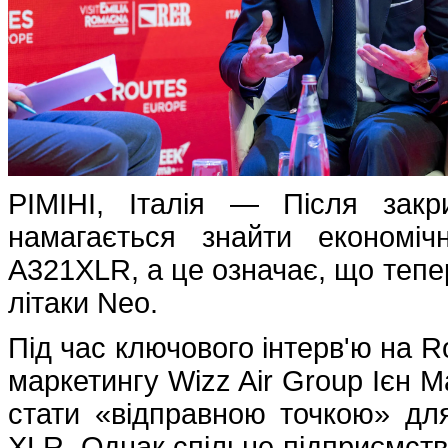
РІМІНІ, Італія — Після закр
намагається знайти економіч
A321XLR, а це означає, що тепе
літаки Neo.
Під час ключового інтерв'ю на Ro
маркетингу Wizz Air Group Ієн М
стати «відправною точкою» дл
XLR. Однак спільне підприємст