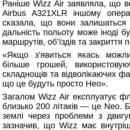
Раніше Wizz Air заявляла, що в
Airbus A321XLR іншому опера
сказала, що вони залишаться 
дальність польоту може іноді 
маршрутів, об'їздів та закриття 
«Якщо з’явиться якась можли
більше грошей, використовую
складнощів та відволікаючих фак
що це будуть просто Нео».
Загалом Wizz Air експлуатує фло
близько 200 літаків — це Neo. 
землі через проблеми з двигу
зазначив, що Wizz має внутрі