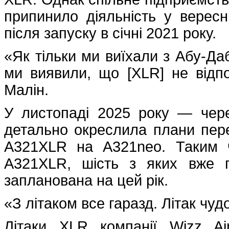
припинило діяльність у вересн
після запуску в січні 2021 року.
«Як тільки ми виїхали з Абу-Да
ми виявили, що [XLR] не відпо
Малін.
У листопаді 2025 року — чере
детально окреслила плани пере
A321XLR на A321neo. Таким 
A321XLR, шість з яких вже п
запланована на цей рік.
«З літаком все гаразд. Літак чуд
Літаки XLR компанії Wizz Ai