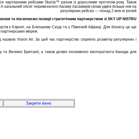
лися чартерними рейсами SkyUp™ разом із дорослими протягом року. Також
А загальний обсяг перевезеного багажу пасажирів склав удвічі більше ніж на
регулярних рейсах — понад 2 млн кг речей.
ення та посилюємо позиції стратегічним партнерством зі SKY UP NISTRU
ів у Європі, на Близькому Сході та у Північній Африці. Для бізнесу це ще
у партнерських мереж.
азвою Vision Air. За цей час партнерство сприяло розвитку регулярних і
та Великої Британії, а також дозвіл іноземного експлуатанта Канади для
Закрити вікно