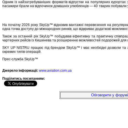
Одним із найзатребуваніших форматів відпустки на популярних курортах 
пасажири брали на відпочинок домашніх улюбленців — 40 тварин побували у в
На початку 2026 року SkyUp™ відновив вантажні перевезення на регулярних
одна точка доступу до міжнародних ринків, що відкриває додаткові можливо
Також за останній рік SkyUp™ побудував ефективну та практичну співпра
чартерних рейсів із Кишинева та розширенню можливостей подорожей для 
SKY UP NISTRU працює під брендом SkyUp™ і має необхідні дозволи та ав
окремих типів операцій.
Прес-служба SkyUp™
Джерело інформації:
www.aviation.com.ua
Подiлитись посиланням:
Обговорити у форумі