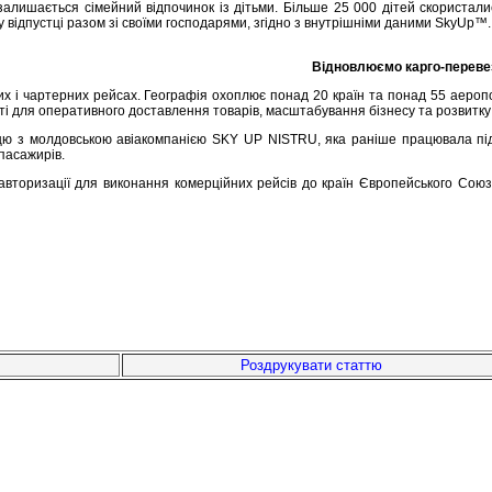
залишається сімейний відпочинок із дітьми. Більше 25 000 дітей скориста
ідпустці разом зі своїми господарями, згідно з внутрішніми даними SkyUp™. 
Відновлюємо карго-перевез
 і чартерних рейсах. Географія охоплює понад 20 країн та понад 55 аеропорт
сті для оперативного доставлення товарів, масштабування бізнесу та розвитк
цю з молдовською авіакомпанією SKY UP NISTRU, яка раніше працювала під н
пасажирів.
торизації для виконання комерційних рейсів до країн Європейського Союзу 
Роздрукувати статтю