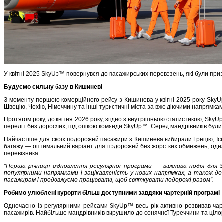
У квітні 2025 SkyUp™ повернувся до пасажирських перевезень, які були приз
Будуємо сильну базу в Кишиневі
З моменту першого комерційного рейсу з Кишинева у квітні 2025 року SkyUp
Швецію, Чехію, Німеччину та інші туристичні міста за вже діючими напрямка
Протягом року, до квітня 2026 року, згідно з внутрішньою статистикою, Sky
переліт без дорослих, під опікою команди SkyUp™. Серед мандрівників бул
Найчастіше для своїх подорожей пасажири з Кишинева вибирали Грецію, Іспан
багажу — оптимальний варіант для подорожей без жорстких обмежень, однак 
перевізника.
“Перша річниця відновлення регулярної програми — важлива подія для 
популярними напрямками і зацікавленість у нових напрямках, а також дос
пасажирам і продовжуємо працювати, щоб святкувати подорожі разом”.
Робимо улюблені курорти більш доступними завдяки чартерній програмі
Одночасно із регулярними рейсами SkyUp™ весь рік активно розвивав чарт
пасажирів. Найбільше мандрівників вирушило до сонячної Туреччини та цілор