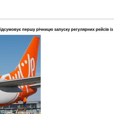
дсумовує першу річницю запуску регулярних рейсів і