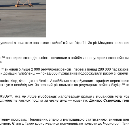
упинені з початком повномасштабної війни в Україні. За рік Молдова і головн
™ розширив свою діяльність: починали з найбільш популярних європейських н
ми.
Up™ виконав більше 2 000 регулярних рейсів і перевіз понад 280 000 пасажирів
и й домашні улюбленці — понад 600 пухнастиків подорожували разом зі своїм
ію, Кіпр, Францію та Чехію. А найбільш затребуваним тарифом перевізника ста
з усім необхідним. За перший рік польотів на регулярних рейсах SkyUp™ пас
SkyUp™, яка не лише відображає наполегливу працю і відданість усієї к
тупність якісних послуг за чесну ціну,
— коментує
Дмитро Сєроухов, гене
ерну програму. Перевізник, згідно з внутрішньою статистикою, виконав по
ічного Єгипту. Також користувалися популярністю польоти до Чорногорії, Туніс