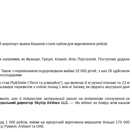
ий аеропорт країни Кишинів стали хабом для відновлення рейсів.
апрямків, як Франція, Греція, Іспанія, Кіпр, Португалія. Поступово додали
. Також з перевізником подорожували майже 32 000 дітей, з них 28 здійснили
и господарями.
в Fly&Smile (“Лети та усміхайся”), що включає 9 кг ручної поклажі та 23 кг
ажири перевезли з собою понад 1 млн кг багажу, як свідчать внутрішні дані
оманди, але й підкреслює актуальний запит на додаткове сполучення за
ральний директор SkyUp Airlines LLC.
—
Ми вдячні за довіру всім нашим
над 1 000 рейсів, якими на курортний відпочинок вирушили більше 170 000
у, Румунії, Албанії та ОАЕ.