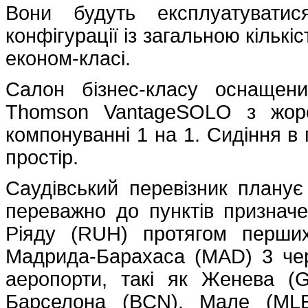
Вони будуть експлуатуватис
конфігурації із загальною кількіс
економ-класі.
Салон бізнес-класу оснащен
Thomson VantageSOLO з жорс
компонуванні 1 на 1. Сидіння 
простір.
Саудівський перевізник плану
переважно до пунктів признач
Ріяду (RUH) протягом перших
Мадрида-Барахаса (MAD) 3 чер
аеропорти, такі як Женева (
Барселона (BCN). Мале (MLE