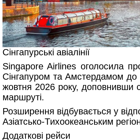
Сінгапурські авіалінії
Singapore Airlines оголосила п
Сінгапуром та Амстердамом до 1
жовтня 2026 року, доповнивши с
маршруті.
Розширення відбувається у відпо
Азіатсько-Тихоокеанським регіо
Додаткові рейси