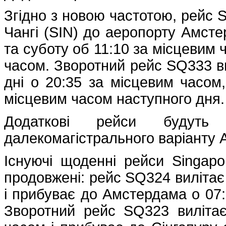
Згідно з новою частотою, рейс 
Чангі (SIN) до аеропорту Амсте
та суботу об 11:10 за місцевим 
часом. Зворотний рейс SQ333 в
дні о 20:35 за місцевим часом
місцевим часом наступного дня.
Додаткові рейси будуть 
далекомагістрального варіанту A
Існуючі щоденні рейси Singapo
продовжені: рейс SQ324 вилітає 
і прибуває до Амстердама о 07:
Зворотний рейс SQ323 виліта