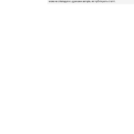
може не співпадати з думками авторів, які публікують статті.