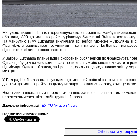
Минулого тижня Lufthansa переглянула свої операції на майбутній зимовий
або понад 800 щотижневих рейсів у річному обчисленні. Зміни також торкнуть
На майбутню зиму Lufthansa виключила всі рейси Мюнхен – Любляна зі св
Франкфурта залишаться незмінними – двічі на день. Lufthansa тимчасово
відновитися зі зменшеною частотою.
У Загребі Lufthansa планує вдвічі скоротити обсяг рейсів до Франкфурта п
Однак це буде частково компенсовано незначним збільшенням частоти рейсі
від місяця. Однак Lufthansa, як і раніше, схильна до додаткових змін у м
місяців.
У Белграді Lufthansa скасовує один щотижневий рейс зі свого мюнхенського
два-три щотижневі рейси на цьому маршруті з січня 2027 року, хоча це може 
Німецький національний перевізник раніше заявляв, що протягом зимового 
перевезень через шість хабів групи Lufthansa.
Джерело інформації:
EX-YU Aviation News
Подiлитись посиланням:
Обговорити у форумі