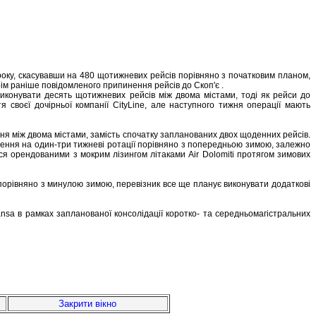
року, скасувавши на 480 щотижневих рейсів порівняно з початковим планом,
рім раніше повідомленого припинення рейсів до Скоп'є .
иконувати десять щотижневих рейсів між двома містами, тоді як рейси до
своєї дочірньої компанії CityLine, але наступного тижня операції мають
ня між двома містами, замість спочатку запланованих двох щоденних рейсів.
шення на один-три тижневі ротації порівняно з попередньою зимою, залежно
ися орендованими з мокрим лізингом літаками Air Dolomiti протягом зимових
 порівняно з минулою зимою, перевізник все ще планує виконувати додаткові
nsa в рамках запланованої консолідації коротко- та середньомагістральних
Закрити вікно