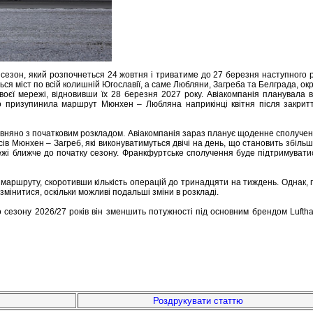
 сезон, який розпочнеться 24 жовтня і триватиме до 27 березня наступного 
ся міст по всій колишній Югославії, а саме Любляни, Загреба та Белграда, ок
оєї мережі, відновивши їх 28 березня 2027 року. Авіакомпанія планувала в
 призупинила маршрут Мюнхен – Любляна наприкінці квітня після закриття 
орівняно з початковим розкладом. Авіакомпанія зараз планує щоденне сполучен
в Мюнхен – Загреб, які виконуватимуться двічі на день, що становить збіль
ережі ближче до початку сезону. Франкфуртське сполучення буде підтримуват
 маршруту, скоротивши кількість операцій до тринадцяти на тиждень. Однак,
змінитися, оскільки можливі подальші зміни в розкладі.
сезону 2026/27 років він зменшить потужності під основним брендом Luftha
Роздрукувати статтю