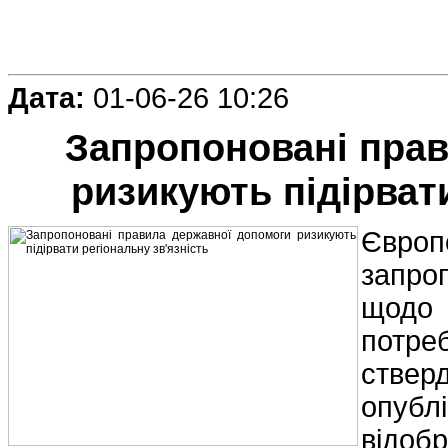
Дата:
01-06-26 10:26
Запропоновані прав
ризикують підірват
Європ
запро
щодо
потр
ствер
опубл
відоб