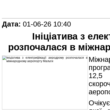
Дата:
01-06-26 10:40
Ініціатива з еле
розпочалася в міжна
Міжна
прогр
12,5
скоро
аеропо
Очіку