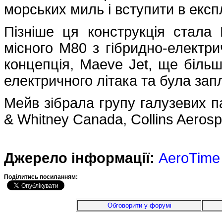
морських миль і вступити в експ
Пізніше ця конструкція стала
місного M80 з гібридно-електр
концепція, Maeve Jet, ще більш
електричного літака та була зап
Мейв зібрала групу галузевих па
& Whitney Canada, Collins Aeros
Джерело інформації:
AeroTime
Подiлитись посиланням:
Обговорити у форумі