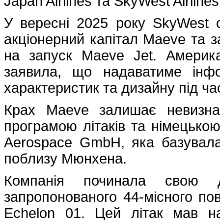
Japan Airlines та SkyWest Airline
У вересні 2025 року SkyWest ог
акціонерний капітал Maeve та з
на запуск Maeve Jet. Америка
заявила, що надаватиме інфо
характеристик та дизайну під ча
Крах Maeve залишає невизна
програмою літаків та німецько
Aerospace GmbH, яка базува
поблизу Мюнхена.
Компанія починала свою ді
запропонованого 44-місного пов
Echelon 01. Цей літак мав 