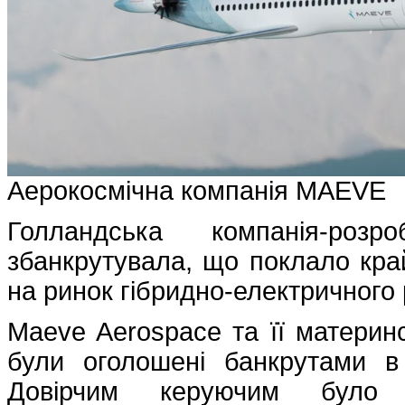
Аерокосмічна компанія MAEVE
Голландська компанія-роз
збанкрутувала, що поклало кр
на ринок гібридно-електричного 
Maeve Aerospace та її материнсь
були оголошені банкрутами в
Довірчим керуючим було