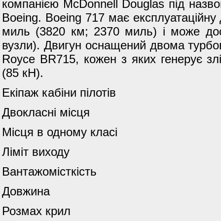
компанією McDonnell Douglas під назво
Boeing. Boeing 717 має експлуатаційну
миль (3820 км; 2370 миль) і може до
вузли). Двигун оснащений двома турбо
Royce BR715, кожен з яких генерує зл
(85 кН).
Екіпаж кабіни пілотів
Двокласні місця
Місця в одному класі
Ліміт виходу
Вантажомісткість
Довжина
Розмах крил