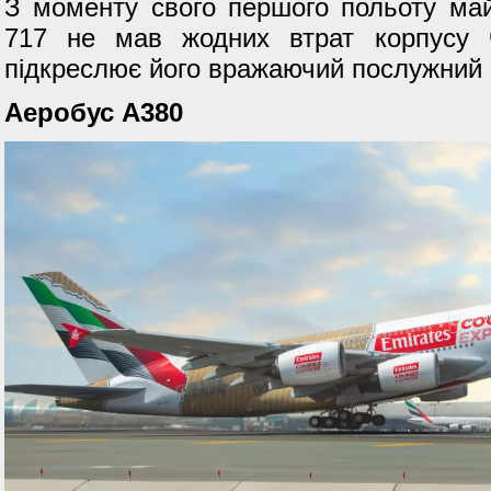
З моменту свого першого польоту май
717 не мав жодних втрат корпусу ч
підкреслює його вражаючий послужний 
Аеробус А380