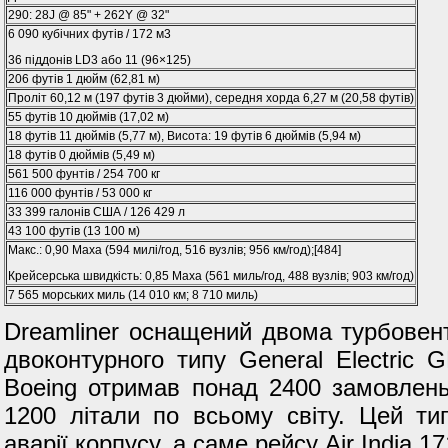
290: 28J @ 85" + 262Y @ 32"
6 090 кубічних футів / 172 м3
36 піддонів LD3 або 11 (96×125)
206 футів 1 дюйм (62,81 м)
Проліт 60,12 м (197 футів 3 дюйми), середня хорда 6,27 м (20,58 футів)
55 футів 10 дюймів (17,02 м)
18 футів 11 дюймів (5,77 м), Висота: 19 футів 6 дюймів (5,94 м)
18 футів 0 дюймів (5,49 м)
561 500 фунтів / 254 700 кг
116 000 фунтів / 53 000 кг
33 399 галонів США / 126 429 л
43 100 футів (13 100 м)
Макс.: 0,90 Маха (594 милі/год, 516 вузлів; 956 км/год);[484]
Крейсерська швидкість: 0,85 Маха (561 миль/год, 488 вузлів; 903 км/год)
7 565 морських миль (14 010 км; 8 710 миль)
Dreamliner оснащений двома турбовен
двоконтурного типу General Electric G
Boeing отримав понад 2400 замовлень
1200 літали по всьому світу. Цей ти
аварії корпусу, а саме рейсу Air India 17