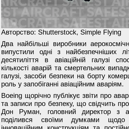
Авторство: Shutterstock, Simple Flying
Два найбільші виробники аерокосмічно
випустили одні з найбезпечніших літ
десятиліття в авіаційній галузі спо
кількості аварій та смертельних випадк
галузі, засоби безпеки на борту комерц
роль у запобіганні авіаційним аваріям.
Boeing щорічно публікує звіти про авар
та записи про безпеку, що свідчить про
Дон Руман, головний директор з ае
поділився своїми думками щодо 
інноваційним конструкціям та постій