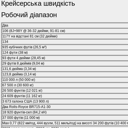
Крейсерська швидкість
Робочий діапазон
Два
106 (8J+98Y @ 36-32 дюйми, 91-81 см)
117Y на відстані 81 см (32 дюйми)
134
935 кубічних футів (26,5 м³)
124 фути (38 м)
93 фути 4 дюйми (28,45 м)
29 футів 8 дюймів (9,04 м)
131,6 дюйма (3,34 м)
123,8 дюйма (3,14 м)
110 000 л (50 000 кг)
67 500 л (30 600 кг)
26 500 фунтів (12 021 кг)
24 609 фунтів (11 162 кг)
3 673 галона США (13 900 л)
Два Rolls-Royce BR715-A1-30
18 920 фунтів-сил (84,2 кН)
37 000 футів (11 000 м)
Мах 0,77 (822 км/год, 444 вузли, 511 миль/год) на висоті 34 200 футів (10 400 