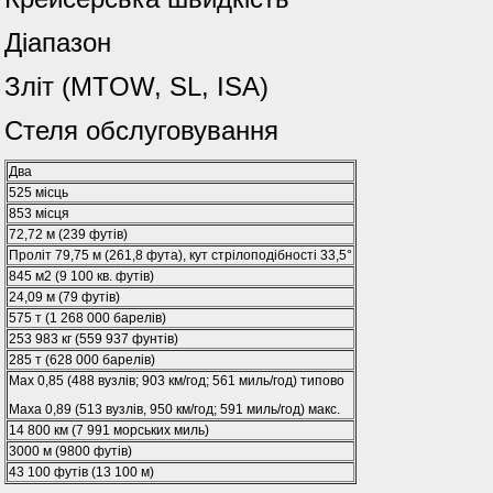
Діапазон
Зліт (MTOW, SL, ISA)
Стеля обслуговування
Два
525 місць
853 місця
72,72 м (239 футів)
Проліт 79,75 м (261,8 фута), кут стрілоподібності 33,5°
845 м2 (9 100 кв. футів)
24,09 м (79 футів)
575 т (1 268 000 барелів)
253 983 кг (559 937 фунтів)
285 т (628 000 барелів)
Мах 0,85 (488 вузлів; 903 км/год; 561 миль/год) типово
Маха 0,89 (513 вузлів, 950 км/год; 591 миль/год) макс.
14 800 км (7 991 морських миль)
3000 м (9800 футів)
43 100 футів (13 100 м)