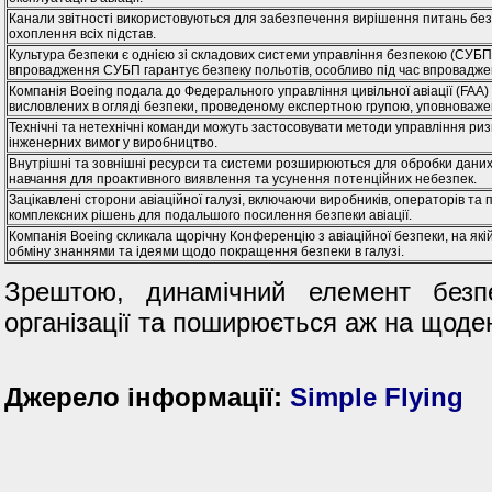
Канали звітності використовуються для забезпечення вирішення питань безпе
охоплення всіх підстав.
Культура безпеки є однією зі складових системи управління безпекою (СУБП)
впровадження СУБП гарантує безпеку польотів, особливо під час впроваджен
Компанія Boeing подала до Федерального управління цивільної авіації (FAA)
висловлених в огляді безпеки, проведеному експертною групою, уповноваж
Технічні та нетехнічні команди можуть застосовувати методи управління р
інженерних вимог у виробництво.
Внутрішні та зовнішні ресурси та системи розширюються для обробки дан
навчання для проактивного виявлення та усунення потенційних небезпек.
Зацікавлені сторони авіаційної галузі, включаючи виробників, операторів та 
комплексних рішень для подальшого посилення безпеки авіації.
Компанія Boeing скликала щорічну Конференцію з авіаційної безпеки, на якій з
обміну знаннями та ідеями щодо покращення безпеки в галузі.
Зрештою, динамічний елемент безп
організації та поширюється аж на щоденн
Джерело інформації:
Simple Flying