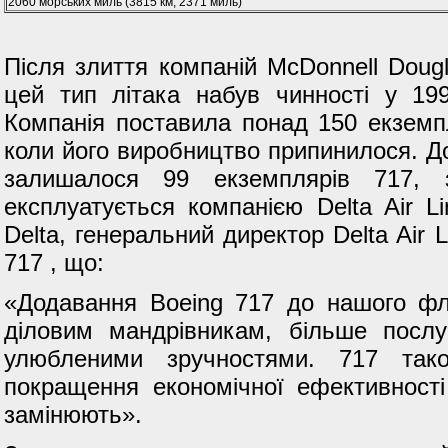
2060 морських миль (3815 км, 2371 миль)
Після злиття компаній McDonnell Dougl
цей тип літака набув чинності у 19
Компанія поставила понад 150 екземпл
коли його виробництво припинилося. До
залишалося 99 екземплярів 717, з
експлуатується компанією Delta Air 
Delta, генеральний директор Delta Air 
717 , що:
«Додавання Boeing 717 до нашого фл
діловим мандрівникам, більше послу
улюбленими зручностями. 717 тако
покращення економічної ефективності
замінюють».