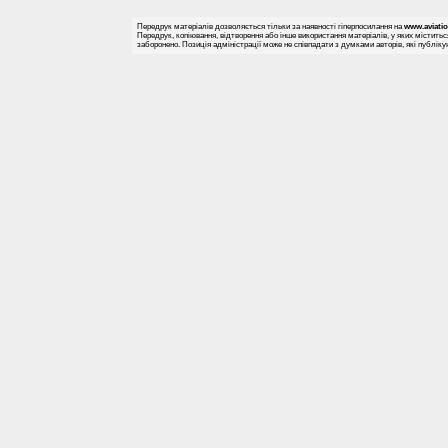
Передрук матеріалів дозволяється тільки за наявності гіперпосилання на
www.aviati
Передрук, копіювання, відтворення або інше використання матеріалів, у яких міститьс
заборонено. Позиція адміністрації може не співпадати з думками авторів, які публіку