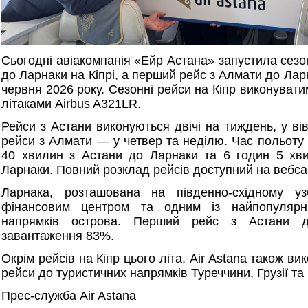
Сьогодні авіакомпанія «Ейр Астана» запустила сезо
до Ларнаки на Кіпрі, а перший рейс з Алмати до Лар
червня 2026 року. Сезонні рейси на Кіпр виконуват
літаками Airbus A321LR.
Рейси з Астани виконуються двічі на тиждень, у вів
рейси з Алмати — у четвер та неділю. Час польоту 
40 хвилин з Астани до Ларнаки та 6 годин 5 хв
Ларнаки. Повний розклад рейсів доступний на вебсай
Ларнака, розташована на південно-східному уз
фінансовим центром та одним із найпопулярні
напрямків острова. Перший рейс з Астани до
завантаження 83%.
Окрім рейсів на Кіпр цього літа, Air Astana також ви
рейси до туристичних напрямків Туреччини, Грузії та 
Прес-служба Air Astana