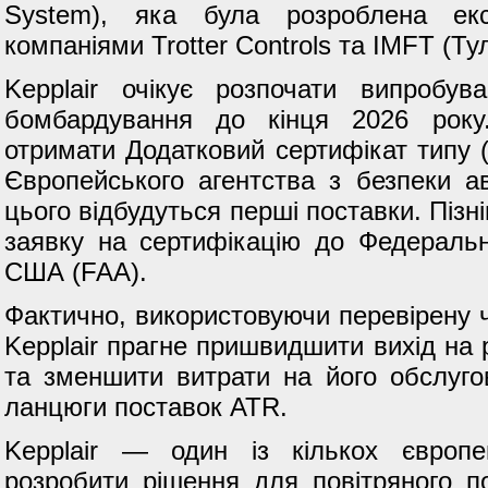
System), яка була розроблена ек
компаніями Trotter Controls та IMFT (Ту
Kepplair очікує розпочати випробув
бомбардування до кінця 2026 року
отримати Додатковий сертифікат типу (
Європейського агентства з безпеки ав
цього відбудуться перші поставки. Пізн
заявку на сертифікацію до Федерально
США (FAA).
Фактично, використовуючи перевірену 
Kepplair прагне пришвидшити вихід на р
та зменшити витрати на його обслуго
ланцюги поставок ATR.
Kepplair — один із кількох європей
розробити рішення для повітряного п