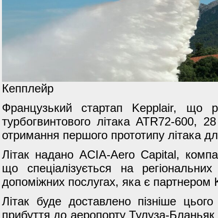
Кепплейр
Французький стартап Kepplair, що 
турбогвинтового літака ATR72-600, 2
отримання першого прототипу літака д
Літак надано ACIA-Aero Capital, компа
що спеціалізується на регіональних
допоміжних послугах, яка є партнером K
Літак буде доставлено пізніше цього
прибуття до аеропорту Тулуза-Бланьяк (