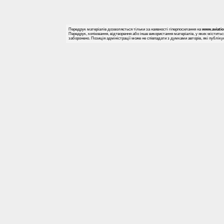
Передрук матеріалів дозволяється тільки за наявності гіперпосилання на
www.aviati
Передрук, копіювання, відтворення або інше використання матеріалів, у яких міститьс
заборонено. Позиція адміністрації може не співпадати з думками авторів, які публіку