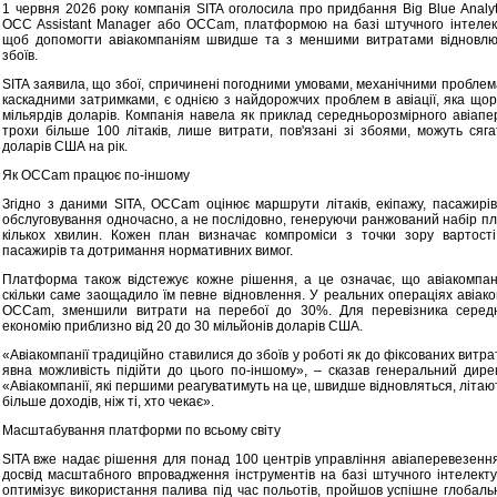
1 червня 2026 року компанія SITA оголосила про придбання Big Blue Analytic
OCC Assistant Manager або OCCam, платформою на базі штучного інтелект
щоб допомогти авіакомпаніям швидше та з меншими витратами відновлю
збоїв.
SITA заявила, що збої, спричинені погодними умовами, механічними проблем
каскадними затримками, є однією з найдорожчих проблем в авіації, яка щор
мільярдів доларів. Компанія навела як приклад середньорозмірного авіапер
трохи більше 100 літаків, лише витрати, пов'язані зі збоями, можуть сяга
доларів США на рік.
Як OCCam працює по-іншому
Згідно з даними SITA, OCCam оцінює маршрути літаків, екіпажу, пасажирі
обслуговування одночасно, а не послідовно, генеруючи ранжований набір пл
кількох хвилин. Кожен план визначає компроміси з точки зору вартості,
пасажирів та дотримання нормативних вимог.
Платформа також відстежує кожне рішення, а це означає, що авіакомпані
скільки саме заощадило їм певне відновлення. У реальних операціях авіако
OCCam, зменшили витрати на перебої до 30%. Для перевізника середн
економію приблизно від 20 до 30 мільйонів доларів США.
«Авіакомпанії традиційно ставилися до збоїв у роботі як до фіксованих витра
явна можливість підійти до цього по-іншому», – сказав генеральний дире
«Авіакомпанії, які першими реагуватимуть на це, швидше відновляться, літа
більше доходів, ніж ті, хто чекає».
Масштабування платформи по всьому світу
SITA вже надає рішення для понад 100 центрів управління авіаперевезення
досвід масштабного впровадження інструментів на базі штучного інтелекту. Ї
оптимізує використання палива під час польотів, пройшов успішне глобальн