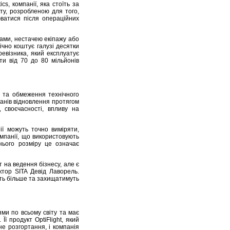
s, компанії, яка стоїть за
у, розробленою для того,
ватися після операційних
ами, нестачею екіпажу або
ічно коштує галузі десятки
евізника, який експлуатує
ти від 70 до 80 мільйонів
в та обмеження технічного
анів відновлення протягом
 своєчасності, впливу на
ї можуть точно виміряти,
мпанії, що використовують
ього розміру це означає
т на ведення бізнесу, але є
ктор SITA Девід Лаворель.
ють більше та захищатимуть
ми по всьому світу та має
ї продукт OptiFlight, який
е розгортання, і компанія