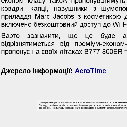
економ класу також пропонуватимуть 
ковдри, капці, навушники з шумопо
приладдя Marc Jacobs з косметикою 
включено безкоштовний доступ до Wi-Fi
Варто зазначити, що це буде а
відрізнятиметься від преміум-економ
пропонує на своїх літаках B777-300ER 
Джерело інформації:
AeroTime
Передрук матеріалів дозволяється тільки за наявності гіперпосилання на
www.aviati
Передрук, копіювання, відтворення або інше використання матеріалів, у яких міститьс
заборонено. Позиція адміністрації може не співпадати з думками авторів, які публіку