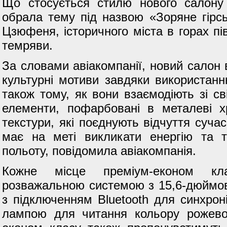
Що стосується стилю нового салону п
обрала тему під назвою «Зоряне гірс
Цзюфеня, історичного міста в горах пі
темряви.
За словами авіакомпанії, новий салон 
культурні мотиви завдяки використанню
також тому, як вони взаємодіють зі св
елементи, пофарбовані в металеві х
текстури, які поєднують відчуття суча
має на меті викликати енергію та т
польоту, повідомила авіакомпанія.
Кожне місце преміум-економ кл
розважальною системою з 15,6-дюймов
з підключенням Bluetooth для синхроні
лампою для читання кольору рожево