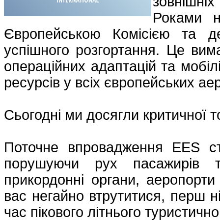
зовнішні
Роками н
Європейською Комісією та д
успішного розгортання. Це вим
операційних адаптацій та мобіл
ресурсів у всіх європейських ае
Сьогодні ми досягли критичної т
Поточне впровадження EES ств
порушуючи рух пасажирів 
прикордонні органи, аеропорти
вас негайно втрутитися, перш н
час пікового літнього туристично