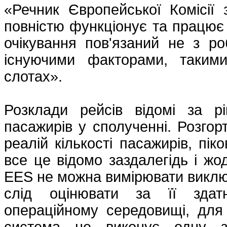
«Речник Європейської Комісії 
повністю функціонує та працює 
очікування пов'язаний не з ро
існуючими факторами, таким
слотах».
Розклади рейсів відомі за р
пасажирів у сполученні. Розго
реалій кількості пасажирів, пік
все це відомо заздалегідь і жо
EES не можна вимірювати виключн
слід оцінювати за її здат
операційному середовищі, для
система не виконує одну зі