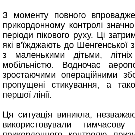
З моменту повного впровадже
прикордонному контролі значно
періоди пікового руху. Ці затр
які в'їжджають до Шенгенської 
з маленькими дітьми, літні
мобільністю. Водночас аероп
зростаючими операційними зб
пропущені стикування, а та
першої лінії.
Ця ситуація виникла, незважа
використовували тимчасову 
прикордонного контролю приз