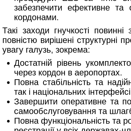
забезпечити ефективне та 
кордонами.
Такі заходи гнучкості повинні
повністю вирішені структурні п
увагу галузь, зокрема:
Достатній рівень укомплект
через кордон в аеропортах.
Повна стабільність та наді
так і національних інтерфейсі
Завершити оперативне та по
самообслуговування та шлагб
Повна функціональність та р
реєстрації у всіх державах-ч