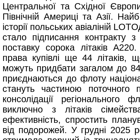
Центральної та Східної Європ
Північній Америці та Азії. Най
історії польських авіаліній LOT
стало підписання контракту з
поставку сорока літаків A220
права купівлі ще 44 літаків, щ
можуть придбати загалом до 84 
приєднаються до флоту націона
стануть частиною поточного п
консолідації регіонального 
виключно з літаків сімейст
ефективність, спростить план
від подорожей. У грудні 2025 