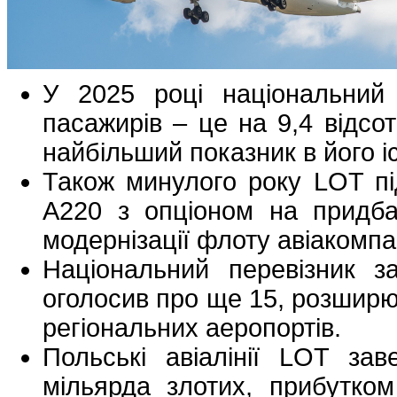
У 2025 році національний 
пасажирів – це на 9,4 відсот
найбільший показник в його іс
Також минулого року LOT під
A220 з опціоном на придб
модернізації флоту авіакомпан
Національний перевізник з
оголосив про ще 15, розширю
регіональних аеропортів.
Польські авіалінії LOT за
мільярда злотих, прибутком