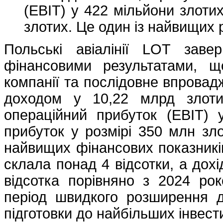
(EBIT) у 422 мільйони злоти
злотих. Це один із найвищих р
Польські авіалінії LOT зав
фінансовими результатами, щ
компанії та послідовне впровадж
доходом у 10,22 млрд злоти
операційний прибуток (EBIT) 
прибуток у розмірі 350 млн зло
найвищих фінансових показників
склала понад 4 відсотки, а дохі
відсотка порівняно з 2024 ро
період швидкого розширення ді
підготовки до найбільших інвести