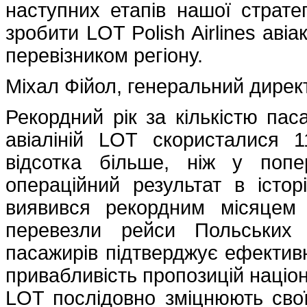
наступних етапів нашої страт
зробити LOT Polish Airlines аві
перевізником регіону.
Міхал Фійол, генеральний директ
Рекордний рік за кількістю па
авіаліній LOT скористалися 
відсотка більше, ніж у поп
операційний результат в істор
виявився рекордним місяцем
перевезли рейси Польських а
пасажирів підтверджує ефективні
привабливість пропозицій націон
LOT послідовно зміцнюють свої