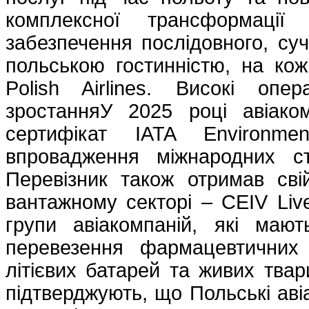
комплексної трансформації
забезпечення послідовного, суч
польською гостинністю, на ко
Polish Airlines. Високі опе
зростанняУ 2025 році авіаком
сертифікат IATA Environme
впровадження міжнародних ст
Перевізник також отримав сві
вантажному секторі – CEIV Liv
групи авіакомпаній, які маю
перевезення фармацевтичних 
літієвих батарей та живих твари
підтверджують, що Польські аві