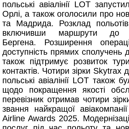
польські авіалінії LOT запуст
Орлі, а також оголосили про но
та Мадрида. Розклад польоті
включивши маршрути до 
Бергена. Розширення операц
доступність прямих сполучень д
також підтримує розвиток тури
контактів. Чотири зірки Skytrax
польські авіалінії LOT також бу
щодо покращення якості обсл
перевізник отримав чотири зірк
звання найкращої авіакомпані
Airline Awards 2025. Модернізац
послуг під час польоту та но