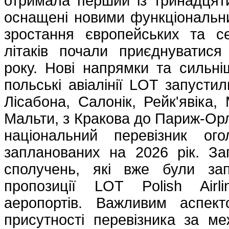
отримала перший із тринадцяти
оснащені новими функціональн
зростання європейських та се
літаків почали приєднуватис
року. Нові напрямки та сильні
польські авіалінії LOT запуст
Лісабона, Салонік, Рейк'явіка,
Мальти, з Кракова до Париж-Орл
національний перевізник ог
запланованих на 2026 рік. З
сполучень, які вже були за
пропозиції LOT Polish Air
аеропортів. Важливим аспек
присутності перевізника за ме