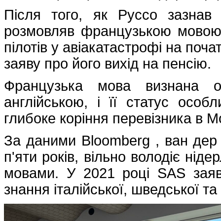
Після того, як Руссо зазнав
розмовляв французькою мовою у
пілотів у авіакатастрофі на поча
заяву про його вихід на пенсію.
Французька мова визнана 
англійською, і її статус осо
глибоке коріння перевізника в М
За даними Bloomberg , ван де
п'яти років, вільно володіє нід
мовами. У 2021 році SAS зая
знання італійської, шведської т