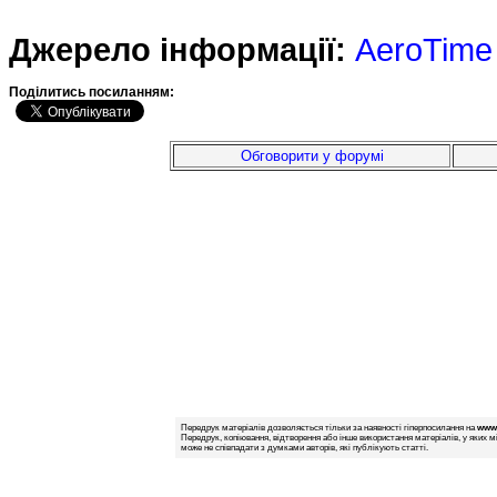
Джерело інформації:
AeroTime
Подiлитись посиланням:
Обговорити у форумі
Передрук матеріалів дозволяється тільки за наявності гіперпосилання на
www.
Передрук, копіювання, відтворення або інше використання матеріалів, у яких м
може не співпадати з думками авторів, які публікують статті.