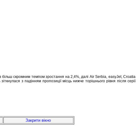
з більш скромним темпом зростання на 2,4%, далі Air Serbia, easyJet, Croatia
ть зіткнулася з падінням пропозиції місць нижче торішнього рівня після серії
Закрити вікно