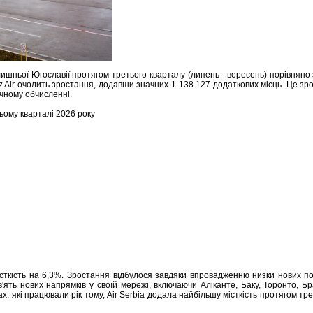
олишньої Югославії протягом третього кварталу (липень - вересень) порівняно 
zz Air очолить зростання, додавши значних 1 138 127 додаткових місць. Це з
річному обчисленні.
ьому кварталі 2026 року
істкість на 6,3%. Зростання відбулося завдяки впровадженню низки нових п
'ять нових напрямків у своїй мережі, включаючи Аліканте, Баку, Торонто, Б
х, які працювали рік тому, Air Serbia додала найбільшу місткість протягом тре