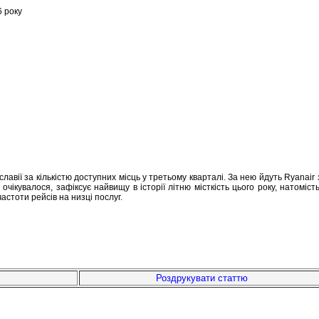
6 року
лавії за кількістю доступних місць у третьому кварталі. За нею йдуть Ryanair 
як очікувалося, зафіксує найвищу в історії літню місткість цього року, натоміс
стоти рейсів на низці послуг.
Роздрукувати статтю