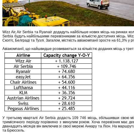
Wizz Air, Air Serbia та Ryanair додадуть найбільше нових місць на ринках к
Serbia будуть найбільшими перевізниками за кількістю доступних місць. Wi
Скоп'є, Белграді та Тузлі. Загалом, місткість авіакомпанії зросте на 61,3% у 
Авіакомпанії, що найшвидше розвиваються за кількістю доданих місць у трет
У третьому кварталі Air Serbia додасть 109 746 місць, збільшивши свою м
тримісячного періоду порівняно з минулим роком. Хоча перевізник має дев
дванадцять місяців він виключив зі своєї мережі Анкару та Ліон. На маршрута
та Брюссель.