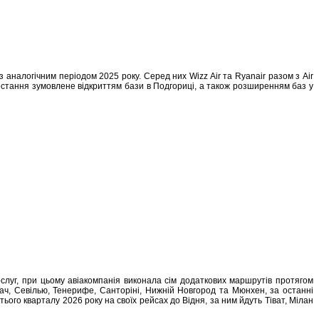
з аналогічним періодом 2025 року. Серед них Wizz Air та Ryanair разом з Air
ростання зумовлене відкриттям бази в Подгориці, а також розширенням баз у
ослуг, при цьому авіакомпанія виконала сім додаткових маршрутів протягом
рач, Севілью, Тенерифе, Санторіні, Нижній Новгород та Мюнхен, за останні
тього кварталу 2026 року на своїх рейсах до Відня, за ним йдуть Тіват, Мілан