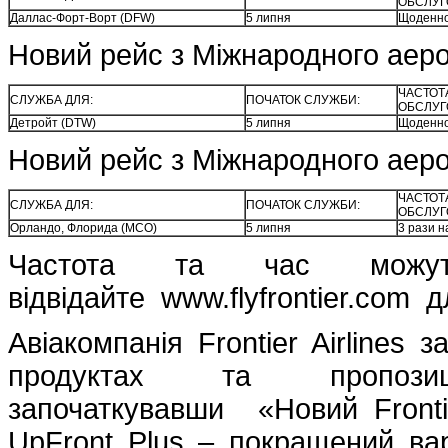
ОБСЛУГ
Даллас-Форт-Ворт (DFW)
5 липня
Щоденн
Новий рейс з Міжнародного аеро
ЧАСТОТ
СЛУЖБА ДЛЯ:
ПОЧАТОК СЛУЖБИ:
ОБСЛУГ
Детройт (DTW)
5 липня
Щоденн
Новий рейс з Міжнародного аеро
ЧАСТОТ
СЛУЖБА ДЛЯ:
ПОЧАТОК СЛУЖБИ:
ОБСЛУГ
Орландо, Флорида (MCO)
5 липня
3 рази н
Частота та час можут
відвідайте www.flyfrontier.com 
Авіакомпанія Frontier Airlines 
продуктах та пропозиці
започаткувавши «Новий Front
UpFront Plus – покращений вар