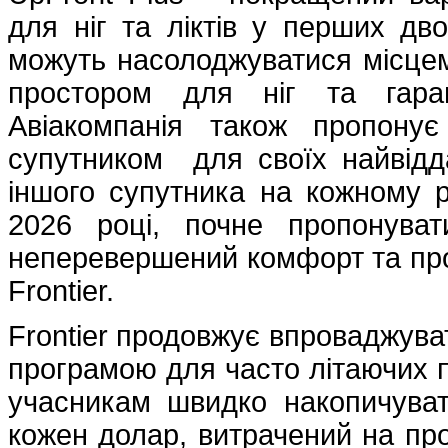
для ніг та ліктів у перших дво
можуть насолоджуватися місцем
простором для ніг та гаран
Авіакомпанія також пропону
супутником для своїх найвідда
іншого супутника на кожному ре
2026 році, почне пропонува
неперевершений комфорт та про
Frontier.
Frontier продовжує впроваджуват
програмою для часто літаючих па
учасникам швидко накопичуват
кожен долар, витрачений на про