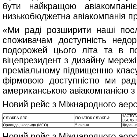
бути найкращою авіакомпані
низькобюджетна авіакомпанія пр
«Ми раді розширити наші посл
споживачам доступність недор
подорожей цього літа та в 
віцепрезидент з дизайну мережі 
преміальному підвищенню класу
фірмовою доступністю ми рад
американською авіакомпанією з
Новий рейс з Міжнародного аеро
ЧАСТОТ
СЛУЖБА ДЛЯ:
ПОЧАТОК СЛУЖБИ:
ОБСЛУГ
Орландо, Флорида (MCO)
5 липня
Щоденн
Новий рейс з Міжнародного аер