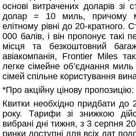
основі витрачених доларів зі 
долар = 10 миль, причому м
елітному рівні до 20-кратного. 
000 балів, і він пропонує такі 
місця та безкоштовний бага
авіакомпанія, Frontier Miles т
легке сімейне об’єднання миль 
сімей спільне користування ви
*Про акційну цінову пропозицію:
Квитки необхідно придбати до 
року. Тарифи зі знижкою дій
вибрані дні тижня, з 3 серпня 2
ринки доступні для всіх дат подо