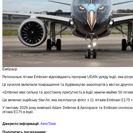
Ембраєр
Регіональні літаки Embraer відповідають програмі UDAN уряду Індії, яка роз
Ці зусилля включали покращення та будівництво аеропортів у містах другого 
«Embraer має сильну та зростаючу присутність в Індії, маючи майже 50 літаків
Це включає індійську Star Air, яка експлуатує флот з 11 літаків Embraer E175 
У лютому 2026 року компанії Adani Defense & Aerospace та Embraer оголос
літака E175 в Індії.
Джерело інформації:
AeroTime
Подiлитись посиланням: