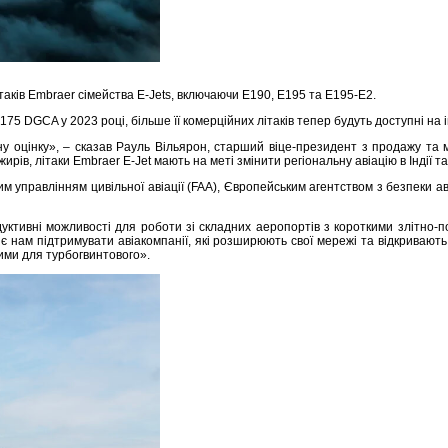
ітаків Embraer сімейства E-Jets, включаючи E190, E195 та E195-E2.
75 DGCA у 2023 році, більше її комерційних літаків тепер будуть доступні на і
 оцінку», – сказав Рауль Вільярон, старший віце-президент з продажу та мар
ирів, літаки Embraer E-Jet мають на меті змінити регіональну авіацію в Індії 
управлінням цивільної авіації (FAA), Європейським агентством з безпеки аві
дуктивні можливості для роботи зі складних аеропортів з короткими злітно-п
 нам підтримувати авіакомпанії, які розширюють свої мережі та відкривають
ими для турбогвинтового».