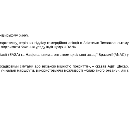
ндійському ринку.
кетингу, керівник відділу комерційної авіації в Азіатсько-Тихоокеанському
та підтримати бачення уряду Індії щодо UDAN».
ації (EASA) та Національним агентством цивільної авіації Бразилії (ANAC) у
осадковими смугами або низькою міцністю покриття», – сказав Адіті Шехар,
 унікальні маршрути, використовуючи можливості «блакитного океану», які є