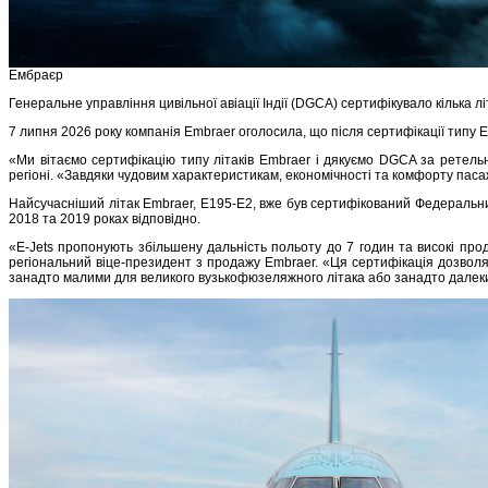
Ембраєр
Генеральне управління цивільної авіації Індії (DGCA) сертифікувало кілька л
7 липня 2026 року компанія Embraer оголосила, що після сертифікації типу E1
«Ми вітаємо сертифікацію типу літаків Embraer і дякуємо DGCA за ретельну
регіоні. «Завдяки чудовим характеристикам, економічності та комфорту пасаж
Найсучасніший літак Embraer, E195-E2, вже був сертифікований Федеральним 
2018 та 2019 роках відповідно.
«E-Jets пропонують збільшену дальність польоту до 7 годин та високі про
регіональний віце-президент з продажу Embraer. «Ця сертифікація дозволяє
занадто малими для великого вузькофюзеляжного літака або занадто далек