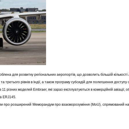
роблена для розвитку регіональних аеропортів, що дозволить більшій кількості
та третього рівнів в Індії, а також програму субсидій для полегшення доступу
 11 різних моделей Embraer, які зараз експлуатуються в комерційній авіації, об
та ERJ145.
или про розширений Меморандум про взаєморозуміння (MoU), спрямований на с