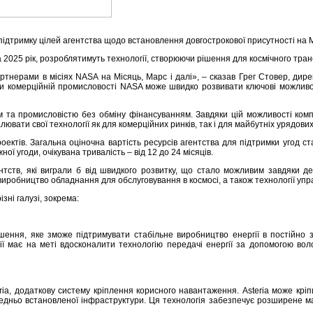
 підтримку цілей агентства щодо встановлення довгострокової присутності н
 2025 рік, розроблятимуть технології, створюючи рішення для космічного тран
нерами в місіях NASA на Місяць, Марс і далі», – сказав Грег Стовер, дирек
яки комерційній промисловості NASA може швидко розвивати ключові можливос
м та промисловістю без обміну фінансуванням. Завдяки цій можливості комп
ати свої технології як для комерційних ринків, так і для майбутніх урядових 
ктів. Загальна оціночна вартість ресурсів агентства для підтримки угод ст
ї угоди, очікувана тривалість – від 12 до 24 місяців.
нтств, які виграли б від швидкого розвитку, що стало можливим завдяки д
виробництво обладнання для обслуговування в космосі, а також технології упр
ізні галузі, зокрема:
шення, яке зможе підтримувати стабільне виробництво енергії в постійно 
нії має на меті вдосконалити технологію передачі енергії за допомогою во
eria, додаткову систему кріплення корисного навантаження. Asteria може кр
дньо встановленої інфраструктури. Ця технологія забезпечує розширене ман