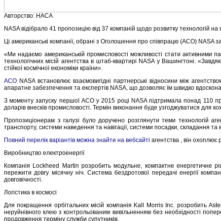
Авторство: НАСА
NASA відібрало 41 пропозицію від 37 компаній щодо розвитку технологій на
Ці американські компанії, обрані з Оголошення про співпрацю (ACO) NASA за
«Ми надаємо американській промисловості можливості стати активними парт
технологічних місій агентства в штаб-квартирі NASA у Вашингтоні. «Завд
стійкої космічної економіки країни».
ACO
NASA встановлює взаємовигідні партнерські відносини між агентство
апаратне забезпечення та експертів NASA, що дозволяє їм швидко вдосконалюв
З моменту запуску першої ACO у 2015 році NASA підтримала понад 110 прое
доларів внесків промисловості. Термін виконання буде узгоджуватися для кожно
Пропозиціонерам з галузі було доручено розглянути теми технологій аге
транспорту, системи наведення та навігації, системи посадки, складання та 
Повний перелік варіантів можна знайти на вебсайті
агентства , він охоплює р
Виробництво електроенергії
Компанія Lockheed Martin розробить модульне, компактне енергетичне рі
пережити довгу місячну ніч. Система бездротової передачі енергії компа
довговічності.
Логістика в космосі
Для покращення орбітальних місій компанія Kall Morris Inc. розробить Ast
неруйнівного клею з контрольованим вивільненням без необхідності попере
продовження терміну служби супутників.