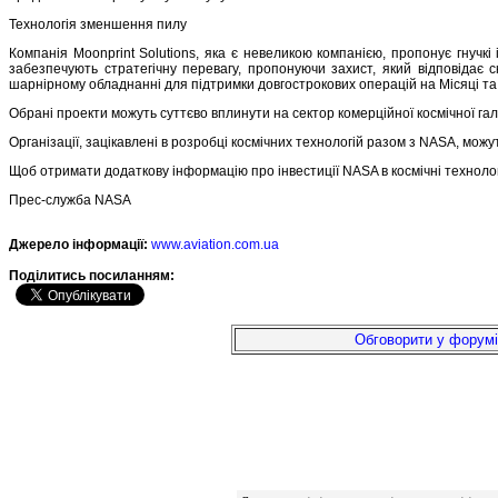
Технологія зменшення пилу
Компанія Moonprint Solutions, яка є невеликою компанією, пропонує гнучк
забезпечують стратегічну перевагу, пропонуючи захист, який відповідає
шарнірному обладнанні для підтримки довгострокових операцій на Місяці та
Обрані проекти можуть суттєво вплинути на сектор комерційної космічної гал
Організації, зацікавлені в розробці космічних технологій разом з NASA, мож
Щоб отримати додаткову інформацію про інвестиції NASA в космічні технологі
Прес-служба NASA
Джерело інформації:
www.aviation.com.ua
Подiлитись посиланням:
Обговорити у форумі