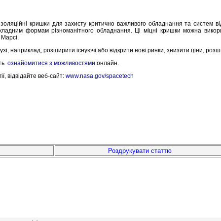
і ізоляційні кришки для захисту критично важливого обладнання та систем в
 складним формам різноманітного обладнання. Ці міцні кришки можна вико
 Марсі.
узі, наприклад, розширити існуючі або відкрити нові ринки, знизити ціни, ро
уть
ознайомитися з можливостями
онлайн.
ї, відвідайте веб-сайт:
www.nasa.gov/spacetech
Роздрукувати статтю