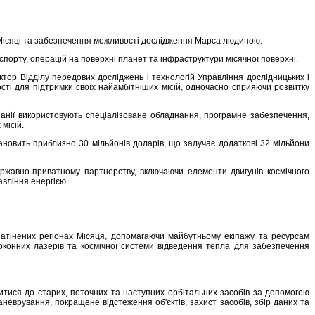
а Місяці та забезпечення можливості дослідження Марса людиною.
спорту, операцій на поверхні планет та інфраструктури місячної поверхні.
тор Відділу передових досліджень і технологій Управління дослідницьких і
ті для підтримки своїх найамбітніших місій, одночасно сприяючи розвитку
анії використовують спеціалізоване обладнання, програмне забезпечення,
місій.
ановить приблизно 30 мільйонів доларів, що залучає додаткові 32 мільйони
ержавно-приватному партнерству, включаючи елементи двигунів космічного
авління енергією.
затінених регіонах Місяця, допомагаючи майбутньому екіпажу та ресурсам
локонних лазерів та космічної системи відведення тепла для забезпечення
іпитися до старих, поточних та наступних орбітальних засобів за допомогою
еврування, покращене відстеження об'єктів, захист засобів, збір даних та