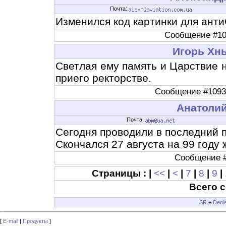
Почта:
Изменился код картинки для анти
Сообщение #109
Игорь Хн
Светлая ему память и Царствие 
приего ректорстве.
Сообщение #1093, 
Анатоли
Почта:
Сегодня проводили в последний пу
Скончался 27 августа на 99 году 
Сообщение #1
Страницы : |
<<
|
<
|
7
|
8
|
9
|
Всего 
SR
+
Deni
[
E-mail
|
Продукты
]