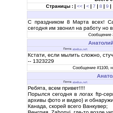
Страницы : |
<<
|
<
|
7
|
8
|
9
|
С праздником 8 Марта всех! С
сегодня им звонил на работу но 
Сообщение #
Анатоли
Почта:
Кстати, если мылить сложно, стуч
-- 1323229
Сообщение #1100, на
Анато
Почта:
Ребята, всем привет!!!!
Порылся сегодня в логах ftp-сер
архивы фото и видео) и обнаружил
Канада, скорей всего Ванкувер;
Венгрия, Zahonyi, где-то возле у