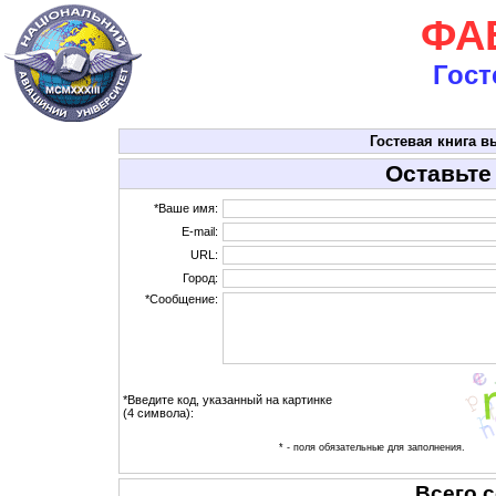
ФАВ
Гост
Гостевая книга в
Оставьте
*Ваше имя:
E-mail:
URL:
Город:
*Сообщение:
*Введите код, указанный на картинке
(4 символа):
* - поля обязательные для заполнения.
Всего 