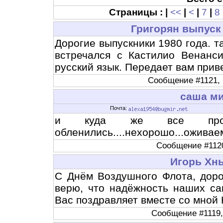
Страницы : |
<<
|
<
|
7
|
8
Григорян выпуск
Дорогие выпускники 1980 года. т
встречался с Кастилио Венанси
русский язык. Передает вам приве
Сообщение #1121, н
саша мищ
Почта:
и куда же все пропал
обленились....нехорошо...оживае
Сообщение #1120,
Игорь Хн
С Днём Воздушного Флота, доро
верю, что надёжность наших са
Вас поздравляет вместе со мной
Сообщение #1119, 