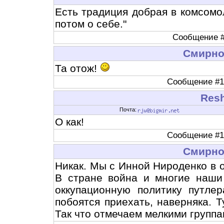
Есть традиция добрая в комсомо
потом о себе."
Сообщение #1
Cмирн
Та отож!
Сообщение #11
Resh
Почта:
О как!
Сообщение #11
Cмирн
Никак. Мы с Инной Нироденко в о
В стране война и многие наши
оккупационную политику путле
побоятся приехать, наверняка.
Так что отмечаем мелкими групп