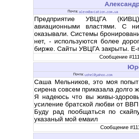
Александ
Почта:
Предприятие УВЦГА (КИВЦ
авиационными властями. С н
оказывали. Системы бронировани
нет, - используются более дор
бирже. Сайты УВЦГА закрыты. E-m
Сообщение #1118
Юр
Почта:
Саша Мельников, это моя попытк
сирена совсем приказала долго ж
Я надеюсь что вы живы-здоров
усиление братской любви от ВВП 
Буду рад пообщаться по скайп
указаный мой емаил
Сообщение #1117