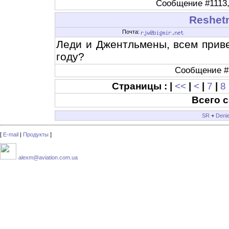
Сообщение #1113, 
Reshetn
Почта:
Леди и Джентльмены, всем привет
году?
Сообщение #1
Страницы : |
<<
|
<
|
7
|
8
Всего 
SR
+
Deni
[
E-mail
|
Продукты
]
alexm@aviation.com.ua