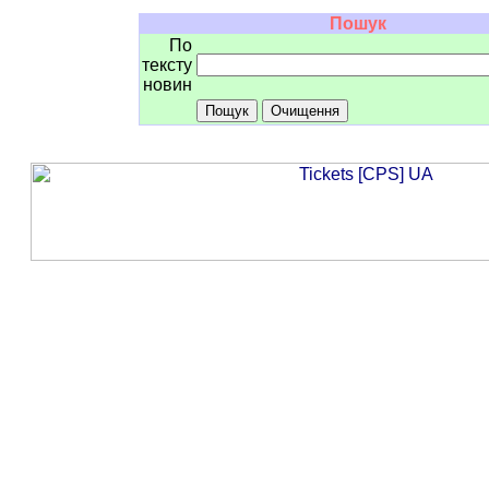
Пошук
По
тексту
новин