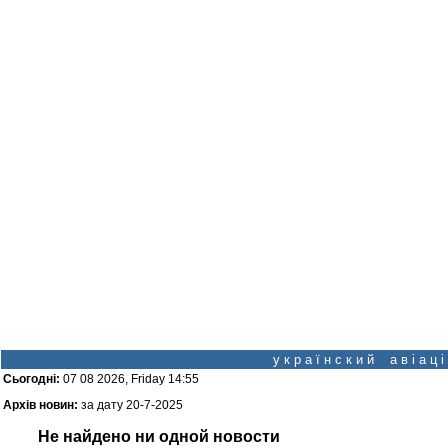
у к р а ї н с к и й а в і а ц
Сьогодні:
07 08 2026, Friday 14:55
Архів новин:
за дату 20-7-2025
Не найдено ни одной новости