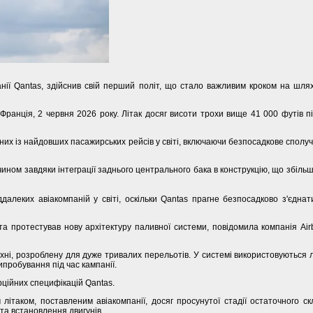
ії Qantas, здійснив свій перший політ, що стало важливим кроком на шляху
Франція, 2 червня 2026 року. Літак досяг висоти трохи вище 41 000 футів пі
них із найдовших пасажирських рейсів у світі, включаючи безпосадкове спол
чином завдяки інтеграції заднього центрального бака в конструкцію, що збіл
леких авіакомпаній у світі, оскільки Qantas прагне безпосадково з'єднати
 та протестував нову архітектуру паливної системи, повідомила компанія Ai
ухні, розроблену для дуже тривалих перельотів. У системі використовуються л
пробування під час кампанії.
ційних специфікацій Qantas.
ітаком, поставленим авіакомпанії, досяг просунутої стадії остаточного ск
а встановлення двигунів.