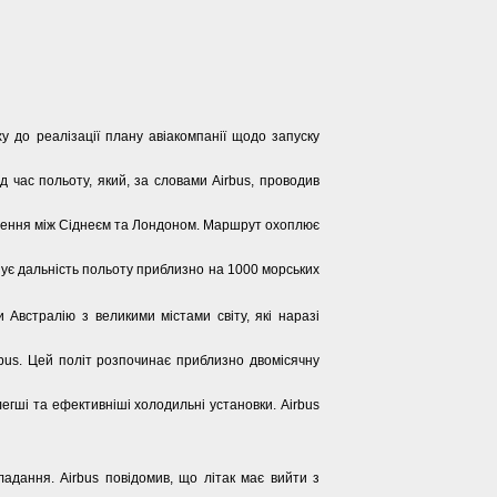
 до реалізації плану авіакомпанії щодо запуску
д час польоту, який, за словами Airbus, проводив
учення між Сіднеєм та Лондоном. Маршрут охоплює
ьшує дальність польоту приблизно на 1000 морських
 Австралію з великими містами світу, які наразі
rbus. Цей політ розпочинає приблизно двомісячну
егші та ефективніші холодильні установки. Airbus
ладання. Airbus повідомив, що літак має вийти з