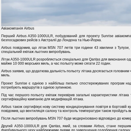
Авіакомпанія Airbus
Перший Airbus A350-1000ULR, побудований для проекту Sunrise авіакомпан
безпосадкових рейсів з Австралії до Лондона та Нью-Йорка.
Airbus повідомив, що літак MSN 707 летів три години 43 хвилини з Тулузи, 
спеціальний екіпаж льотних випробувань.
Літак A350-1000ULR розробляється спеціально для Qantas для виконання од
майже 10 000 морських миль, а час польоту може сягати 22 годин.
Airbus заявив, що додаткова дальність польоту літака досягається головним 
миль.
Проект Sunrise є однією з найбільш пильно спостережуваних програм надда
потребують маршрутів з однією зупинкою.
Під час першого польоту екіпаж перевірив загальні характеристики літака
сертифікаційну кампанію для модифікацій літака.
Airbus також сертифікує нову систему кондиціонування повітря в бортовій к
повідомив, що вентиляція салону та контроль температури також пройдуть ви
Після льотних випробувань MSN 707 буде модернізовано відповідно до комер
Другий A350-1000ULR для Qantas, який, за словами Airbus, стане першим л
фарбувального цеху найближчими днями до завершення оздоблення салону т