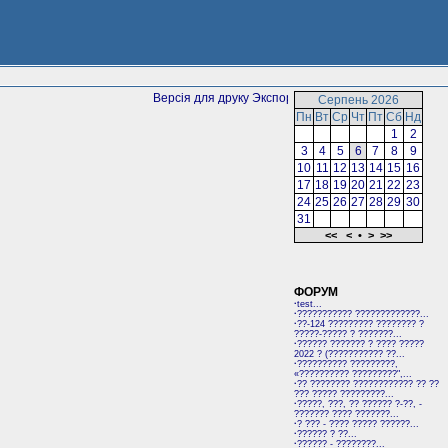
Версія для друку
Серпень 2026
Пн
Вт
Ср
Чт
Пт
Сб
Нд
1
2
3
4
5
6
7
8
9
10
11
12
13
14
15
16
17
18
19
20
21
22
23
24
25
26
27
28
29
30
31
<<
<
•
>
>>
ФОРУМ
·
test...
·
??????????? ?????????????...
·
??-124 ????????? ???????? ?
?????-????? ? ???????...
·
?????? ??????? ? ???? ?????
2022 ? (??????????? ??...
·
?????????? ?????????,
«?????????? ?????????",...
·
?? ???????? ???????????? ?? ??
??? ????? ?????????...
·
?????, ???, ?? ?????? ?-??, -
??????? ???? ???????...
·
? ??? - ???? ????? ??????...
·
?????? ? ??...
·
?????? - ????????...