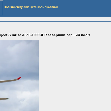
Новини світу авіації та космонавтики
oject Sunrise A350-1000ULR завершив перший політ