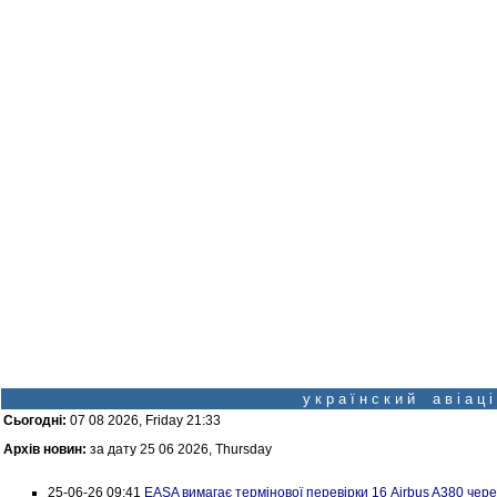
у к р а ї н с к и й а в і а ц
Сьогодні:
07 08 2026, Friday 21:33
Архів новин:
за дату 25 06 2026, Thursday
25-06-26 09:41
EASA вимагає термінової перевірки 16 Airbus A380 чер