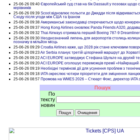
25-06-26 09:40
Європейський суд став на бік Dassault у позовах щодо с
керівників
25-06-26 09:39
Scoot відновлює польоти до Джидди після відкриваєтьс
Сходу після угоди між США та Іраном
25-06-26 09:38
Американські законодавці сперечаються щодо конкуренці
25-06-26 09:37
Hong Kong Airlines оновлює Panda Friends A320, додавш
25-06-26 09:32
Thai Airways отримала перший Boeing 787-9 Dreamliner
25-06-26 09:30
Неоднозначний липень для аеропортів столиць колишн
позначку в мільйон місць
25-06-26 09:29
Croatia Airlines каже, що 2028 рік стане ключовим пов
25-06-26 09:23
Air Serbia планує третій цілорічний маршрут до Хорваті
25-06-26 09:22
ACI EUROPE затверджує Стефана Шульте на другий тер
25-06-26 09:20
ACI EUROPE оголошує переможців премії «Найкращий а
25-06-26 09:19
Необхідні термінові дії для усунення проблем з техніч
25-06-26 09:18
IATA окреслює чотири пріоритети для зміцнення ланцюга
25-06-26 08:57
Промова на WMES 2026 – Стюарт Фокс, директор IATA з
Пошук
По
тексту
новин