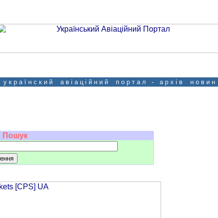
у к р а ї н с к и й а в і а ц і й н и й п о р т а л - а р х і в н о в и н
Пошук