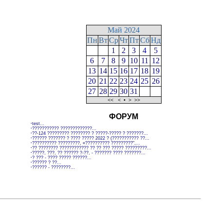
Май 2024
Пн
Вт
Ср
Чт
Пт
Сб
Нд
1
2
3
4
5
6
7
8
9
10
11
12
13
14
15
16
17
18
19
20
21
22
23
24
25
26
27
28
29
30
31
<<
<
•
>
>>
ФОРУМ
·
test...
·
??????????? ?????????????...
·
??-124 ????????? ???????? ? ?????-????? ? ???????...
·
?????? ??????? ? ???? ????? 2022 ? (??????????? ??...
·
?????????? ?????????, «?????????? ?????????",...
·
?? ???????? ???????????? ?? ?? ??? ????? ?????????...
·
?????, ???, ?? ?????? ?-??, - ??????? ???? ???????...
·
? ??? - ???? ????? ??????...
·
?????? ? ??...
·
?????? - ????????...