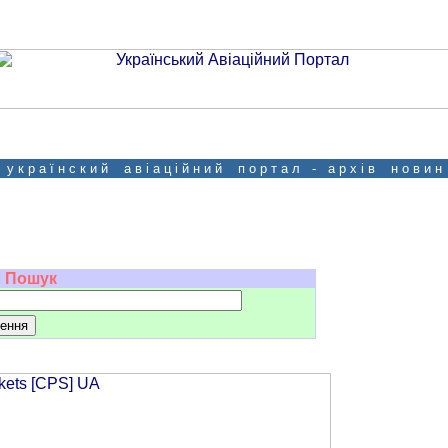
у к р а ї н с к и й а в і а ц і й н и й п о р т а л - а р х і в н о в и н
Пошук