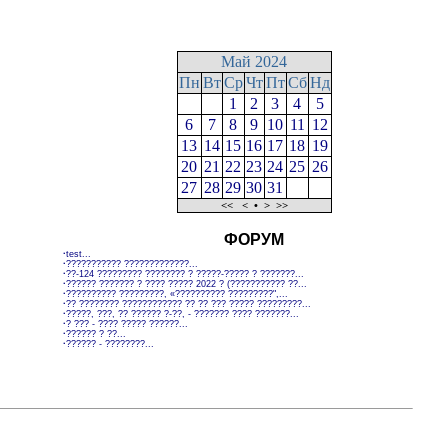
Май 2024
Пн
Вт
Ср
Чт
Пт
Сб
Нд
1
2
3
4
5
6
7
8
9
10
11
12
13
14
15
16
17
18
19
20
21
22
23
24
25
26
27
28
29
30
31
<<
<
•
>
>>
ФОРУМ
·
test...
·
??????????? ?????????????...
·
??-124 ????????? ???????? ? ?????-????? ? ???????...
·
?????? ??????? ? ???? ????? 2022 ? (??????????? ??...
·
?????????? ?????????, «?????????? ?????????",...
·
?? ???????? ???????????? ?? ?? ??? ????? ?????????...
·
?????, ???, ?? ?????? ?-??, - ??????? ???? ???????...
·
? ??? - ???? ????? ??????...
·
?????? ? ??...
·
?????? - ????????...