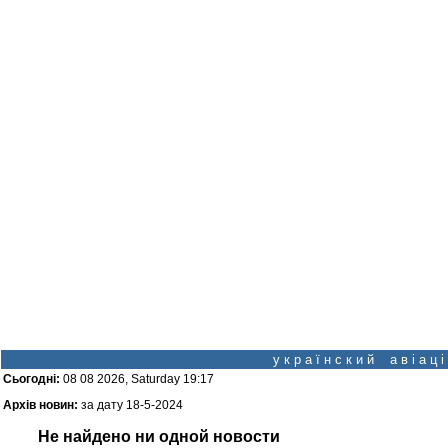
у к р а ї н с к и й а в і а ц
Сьогодні:
08 08 2026, Saturday 19:17
Архів новин:
за дату 18-5-2024
Не найдено ни одной новости