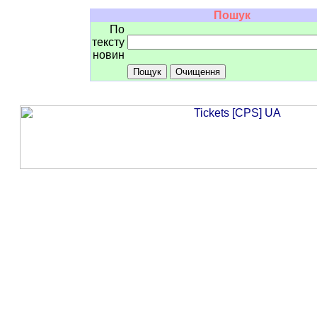
Пошук
По
тексту
новин