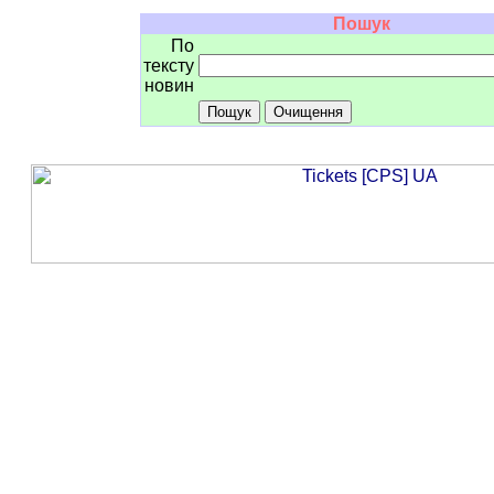
Пошук
По
тексту
новин