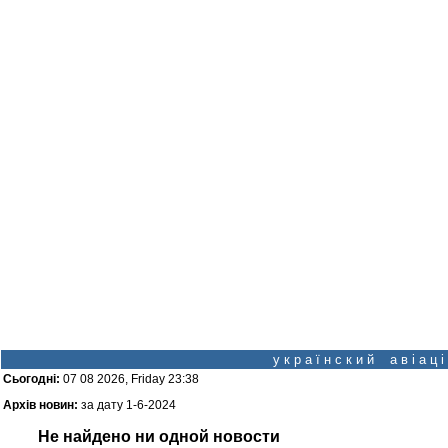
у к р а ї н с к и й а в і а ц
Сьогодні:
07 08 2026, Friday 23:38
Архів новин:
за дату 1-6-2024
Не найдено ни одной новости