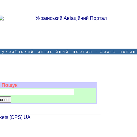
у к р а ї н с к и й а в і а ц і й н и й п о р т а л - а р х і в н о в и н
Пошук