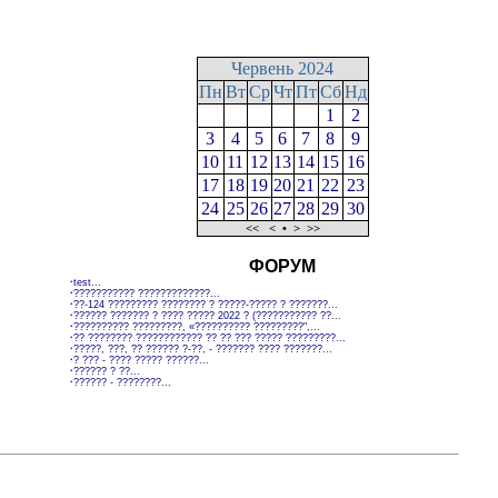
Червень 2024
Пн
Вт
Ср
Чт
Пт
Сб
Нд
1
2
3
4
5
6
7
8
9
10
11
12
13
14
15
16
17
18
19
20
21
22
23
24
25
26
27
28
29
30
<<
<
•
>
>>
ФОРУМ
·
test...
·
??????????? ?????????????...
·
??-124 ????????? ???????? ? ?????-????? ? ???????...
·
?????? ??????? ? ???? ????? 2022 ? (??????????? ??...
·
?????????? ?????????, «?????????? ?????????",...
·
?? ???????? ???????????? ?? ?? ??? ????? ?????????...
·
?????, ???, ?? ?????? ?-??, - ??????? ???? ???????...
·
? ??? - ???? ????? ??????...
·
?????? ? ??...
·
?????? - ????????...