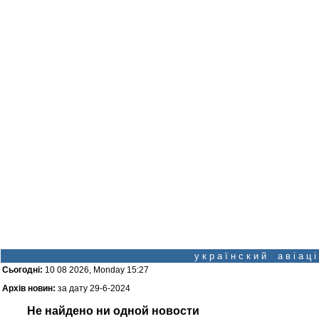
у к р а ї н с к и й а в і а ц
Сьогодні:
10 08 2026, Monday 15:27
Архів новин:
за дату 29-6-2024
Не найдено ни одной новости