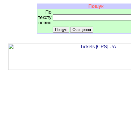
Пошук
По
тексту
новин