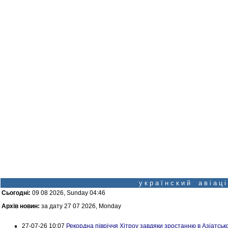
у к р а ї н с к и й а в і а ц
Сьогодні:
09 08 2026, Sunday 04:46
Архів новин:
за дату 27 07 2026, Monday
27-07-26 10:07
Рекордна півріччя Хітроу завдяки зростанню в Азіатськ