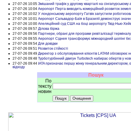
27-07-26 10:05
Змішаний трафік у другому кварталі на сінгапурському 
27-07-26 10:04
Аеропорт Перта виводить комерційний розвиток земель
27-07-26 10:02
У лондонському аеропорту Гатвік запустили роботизов
27-07-26 10:01
Аеропорт Сальвадор-Баїя в Бразилії демонструє значне
27-07-26 10:00
Апеляційний суд США на боці аеропорту Твід-Нью-Хей
27-07-26 09:57
Ділова біржа
27-07-26 09:56
Партнери, обрані для програми ревіталізації терміналу
27-07-26 09:55
Аеропорт Сіднея трансформує міжнародний шопінг безм
27-07-26 09:54
Для довідки
27-07-26 09:51
Розвиток стійкості
27-07-26 09:49
Директор з обслуговування клієнтів LATAM обговорює н
27-07-26 09:48
Турботурбінний двигун Turbotech набирає обертів у ново
27-07-26 09:44
IATA призначає першу жінку генеральним директором, о
відходу
Пошук
По
тексту
новин