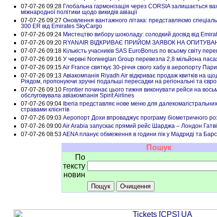
07-07-26 09:28
Глобальна гармонізація через CORSIA залишається в
міжнародної політики щодо викидів авіації
07-07-26 09:27
Оновлення вантажного літака: представляємо спеціаль
300 ER від Emirates SkyCargo
07-07-26 09:24
Мистецтво вибору шоколаду: солодкий досвід від Emirat
07-07-26 09:20
RYANAIR ВІДКРИВАЄ ПРИЙОМ ЗАЯВОК НА ОПИТУВАН
07-07-26 09:18
Кількість учасників SAS EuroBonus по всьому світу пер
07-07-26 09:16
У червні Norwegian Group перевезла 2,8 мільйона паса
07-07-26 09:15
Air France святкує 30-річчя свого хабу в аеропорту Па
07-07-26 09:13
Авіакомпанія Riyadh Air відкриває продаж квитків на що
Ріядом, пропонуючи зручні подальші пересадки на регіональні та євро
07-07-26 09:10
Frontier починає цього тижня виконувати рейси на вось
обслуговувала авіакомпанія Spirit Airlines
07-07-26 09:04
Iberia представляє нове меню для далекомагістральни
стравами клієнтів
07-07-26 09:03
Аеропорт Дохи впроваджує програму біометричного ро
07-07-26 09:00
Air Arabia запускає прямий рейс Шарджа – Лондон Гатві
07-07-26 08:53
AENA планує обмеження в години пік у Мадриді та Бар
Пошук
По
тексту
новин