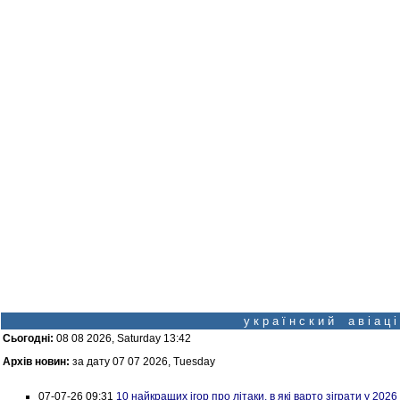
у к р а ї н с к и й а в і а ц
Сьогодні:
08 08 2026, Saturday 13:42
Архів новин:
за дату 07 07 2026, Tuesday
07-07-26 09:31
10 найкращих ігор про літаки, в які варто зіграти у 2026