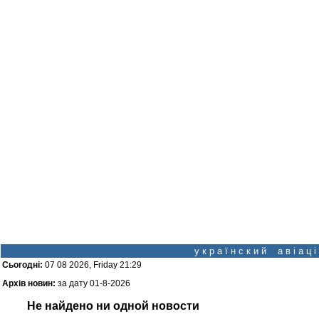
у к р а ї н с к и й а в і а ц
Сьогодні:
07 08 2026, Friday 21:29
Архів новин:
за дату 01-8-2026
Не найдено ни одной новости