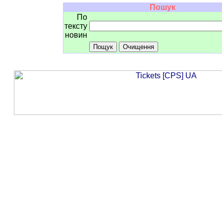
Пошук
По
тексту
новин