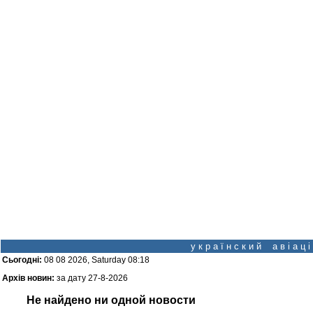
у к р а ї н с к и й а в і а ц
Сьогодні:
08 08 2026, Saturday 08:18
Архів новин:
за дату 27-8-2026
Не найдено ни одной новости