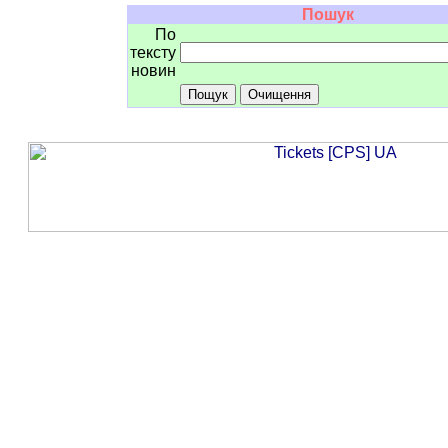
Пошук
По
тексту
новин