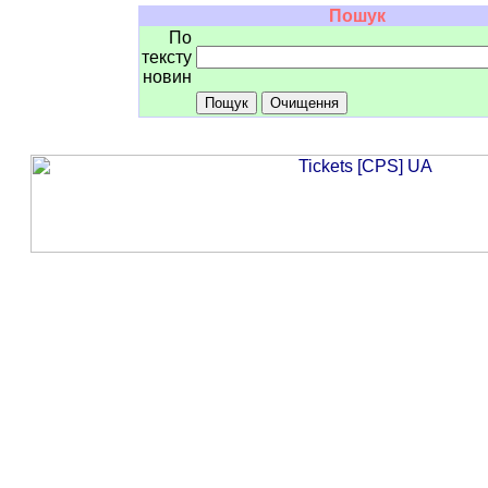
Пошук
По
тексту
новин