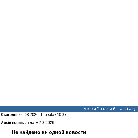
у к р а ї н с к и й а в і а ц
Сьогодні:
06 08 2026, Thursday 10:37
Архів новин:
за дату 2-8-2026
Не найдено ни одной новости