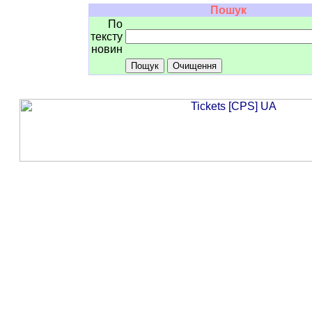
Пошук
По
тексту
новин