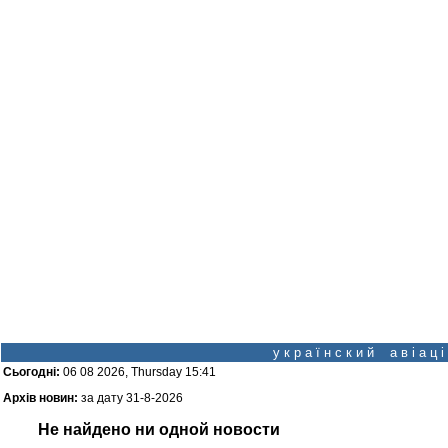
у к р а ї н с к и й а в і а ц
Сьогодні:
06 08 2026, Thursday 15:41
Архів новин:
за дату 31-8-2026
Не найдено ни одной новости